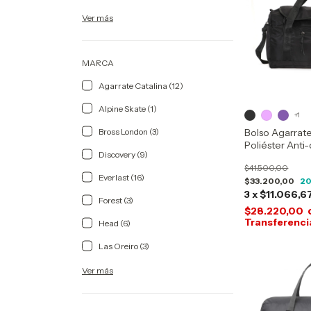
Ver más
MARCA
Agarrate Catalina (12)
Alpine Skate (1)
+1
Bolso Agarrat
Bross London (3)
Poliéster Anti
Discovery (9)
Litros
$41.500,00
Everlast (16)
$33.200,00
2
3
x
$11.066,6
Forest (3)
$28.220,00
Head (6)
Las Oreiro (3)
Ver más