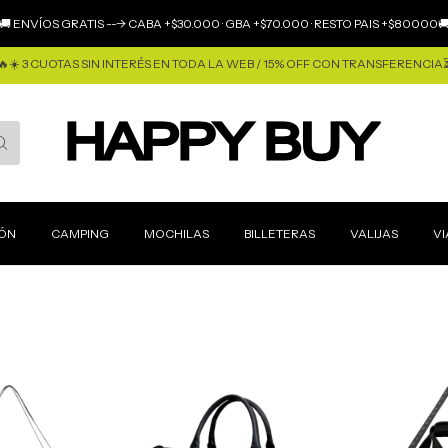
🚚 ENVÍOS GRATIS ---> CABA +$30.000 · GBA +$70.000 · RESTO PAIS +$80000
🔥☀️ 3 CUOTAS SIN INTERÉS EN TODA LA WEB / 15% OFF CON TRANSFERENCIA
IÓN
CAMPING
MOCHILAS
BILLETERAS
VALIJAS
VI