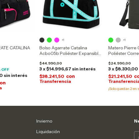
+1
+1
ATE CATALINA
Bolso Agarrate Catalina
Matero Pierre
Acbo05b Poliéster Expansible
Poliéster Cor
1 Bolsillo
$44.990,00
$24.990,00
3
x
$14.996,67
sin interés
3
x
$8.330,00
 OFF
00
sin interés
con
c
$38.241,50
$21.241,50
on
¡Solo quedan
2
en s
Invierno
Ne
Liquidación