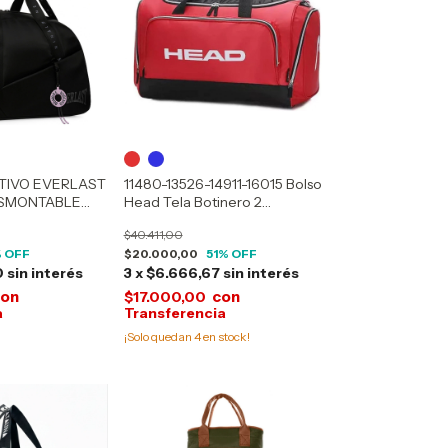
TIVO EVERLAST
11480-13526-14911-16015 Bolso
ESMONTABLE
Head Tela Botinero 2
Compartimientos
$40.411,00
 OFF
$20.000,00
51
% OFF
0
sin interés
3
x
$6.666,67
sin interés
con
con
$17.000,00
¡Solo quedan
4
en stock!