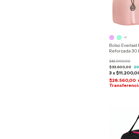
+1
Bolso Everlast 
Reforzada 30 
$42.000,00
$33.600,00
2
3
x
$11.200,0
$28.560,00