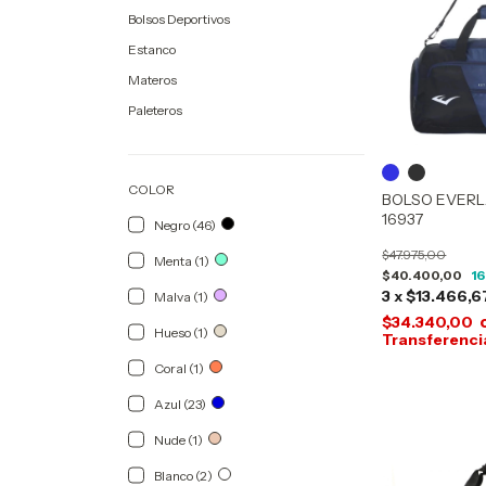
Bolsos Deportivos
Estanco
Materos
Paleteros
COLOR
BOLSO EVERL
16937
Negro (46)
$47.975,00
Menta (1)
$40.400,00
16
3
x
$13.466,6
Malva (1)
$34.340,00
Hueso (1)
Coral (1)
Azul (23)
Nude (1)
Blanco (2)