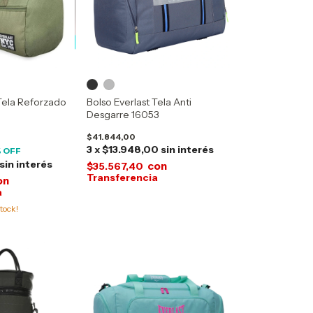
 Tela Reforzado
Bolso Everlast Tela Anti
Desgarre 16053
$41.844,00
3
x
$13.948,00
sin interés
 OFF
sin interés
con
$35.567,40
on
tock!