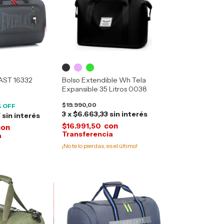
ST 16332
Bolso Extendible Wh Tela
Expansible 35 Litros 0038
$19.990,00
 OFF
3
x
$6.663,33
sin interés
7
sin interés
con
$16.991,50
con
¡No te lo pierdas, es el último!