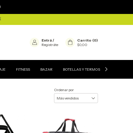
×

⏳
Entrá
/
Carrito
(
0
)
Registráte
$0,00
AJE
FITNESS
BAZAR
BOTELLAS Y TERMOS
CONTACTEN
Ordenar por