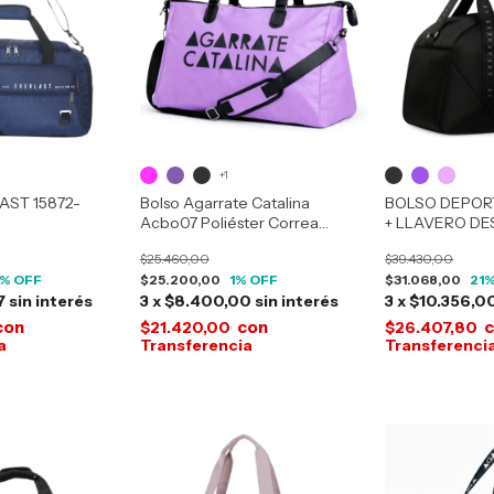
+1
AST 15872-
Bolso Agarrate Catalina
BOLSO DEPOR
Acbo07 Poliéster Correa
+ LLAVERO D
Desmontable
30532
$25.460,00
$39.430,00
% OFF
$25.200,00
1
% OFF
$31.068,00
21
%
7
sin interés
3
x
$8.400,00
sin interés
3
x
$10.356,0
con
con
$21.420,00
$26.407,80