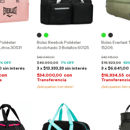
Poliéster
Bolso Reebok Poliéster
Bolso Everlast
Litros 30531
Acolchado 3 Bolsillos 60125
15206
$42.941,00
$42.115,00
0
% OFF
$40.000,00
7
% OFF
$19.923,00
53
%
0
sin interés
3
x
$13.333,33
sin interés
3
x
$6.641,00
con
con
c
$34.000,00
$16.934,55
¡Solo quedan
2
en stock!
¡Solo quedan
3
en s