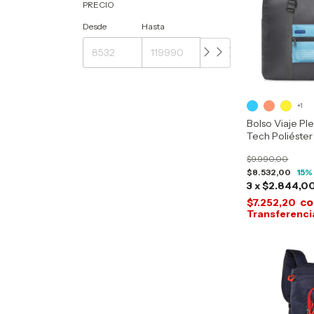
PRECIO
Desde
Hasta
+1
Bolso Viaje Pl
Tech Poliéster
$9.990,00
$8.532,00
15
%
3
x
$2.844,0
co
$7.252,20