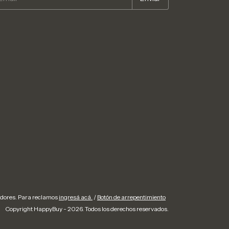
idores. Para reclamos
ingresá acá.
/
Botón de arrepentimiento
Copyright HappyBuy - 2026. Todos los derechos reservados.