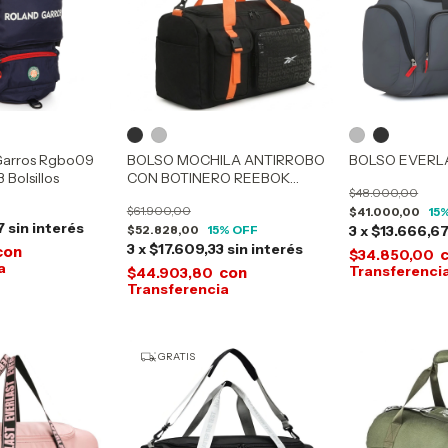
Garros Rgbo09
BOLSO MOCHILA ANTIRROBO
BOLSO EVERLA
 Bolsillos
CON BOTINERO REEBOK
$48.000,00
60164
$61.900,00
$41.000,00
15
%
7
sin interés
$52.828,00
15
% OFF
3
x
$13.666,6
3
x
$17.609,33
sin interés
con
$34.850,00
con
$44.903,80
GRATIS