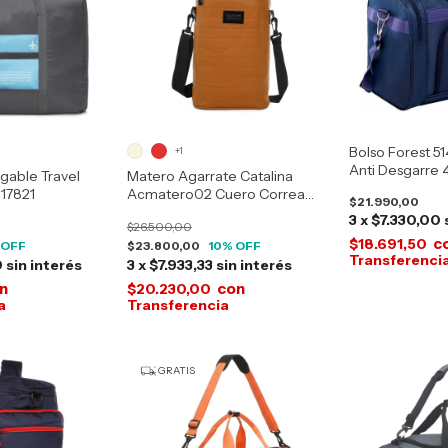
Bolso Forest 5
+1
Anti Desgarre 4
egable Travel
Matero Agarrate Catalina
 17821
Acmatero02 Cuero Correa
$21.990,00
Desmontable
3
x
$7.330,00
$26.500,00
c
$18.691,50
 OFF
$23.800,00
10
% OFF
0
sin interés
3
x
$7.933,33
sin interés
n
con
$20.230,00
GRATIS