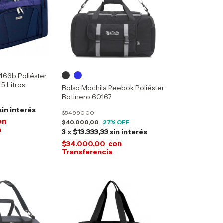
1466b Poliéster
5 Litros
Bolso Mochila Reebok Poliéster
Botinero 60167
sin interés
$54.990,00
on
$40.000,00
27
% OFF
3
x
$13.333,33
sin interés
con
$34.000,00