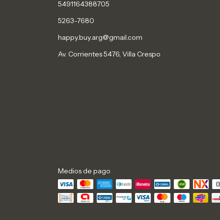
5491164388705
5263-7680
happy.buy.arg@gmail.com
Av. Corrientes 5476, Villa Crespo
Medios de pago