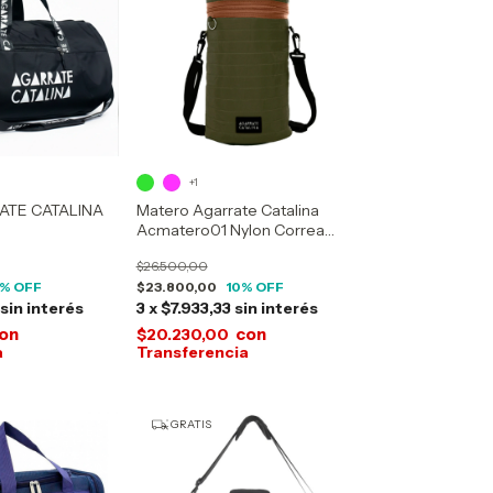
+1
ATE CATALINA
Matero Agarrate Catalina
Acmatero01 Nylon Correa
Desmontable
$26.500,00
% OFF
$23.800,00
10
% OFF
sin interés
3
x
$7.933,33
sin interés
on
con
$20.230,00
GRATIS