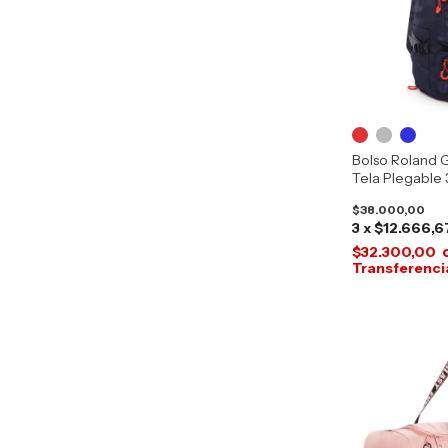
Bolso Roland 
Tela Plegable 3
$38.000,00
3
x
$12.666,6
$32.300,00