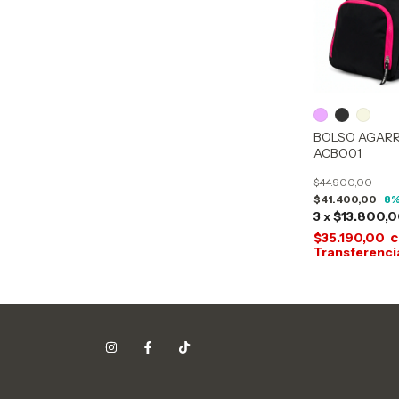
BOLSO AGARR
ACBO01
$44.900,00
$41.400,00
8
%
3
x
$13.800,
c
$35.190,00