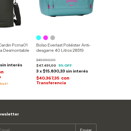
 Cardin Pcma01
Bolso Everlast Poliéster Anti-
rea Desmontable
desgarre 40 Litros 28519
$49.990,00
sin interés
$47.491,00
5
% OFF
3
x
$15.830,33
sin interés
on
con
$40.367,35
tock!
wsletter