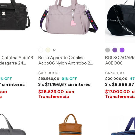
+2
e Catalina Acbo16
Bolso Agarrate Catalina
BOLSO AGARR
-desgarre 24
Acbo08 Nylon Antirrobo 2
ACBO06
Compartimientos
$48.990,00
$37.500,00
0
% OFF
$33.560,00
31
% OFF
$20.000,00
47
7
sin interés
3
x
$11.186,67
sin interés
3
x
$6.666,67
con
con
c
$28.526,00
$17.000,00