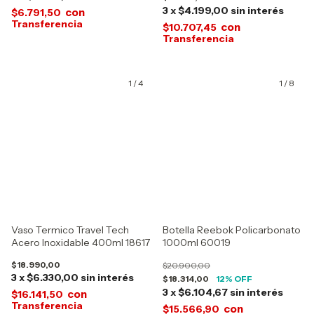
3
x
$4.199,00
sin interés
con
$6.791,50
con
$10.707,45
1
/
4
1
/
8
Vaso Termico Travel Tech
Botella Reebok Policarbonato
Acero Inoxidable 400ml 18617
1000ml 60019
$18.990,00
$20.900,00
3
x
$6.330,00
sin interés
$18.314,00
12
% OFF
3
x
$6.104,67
sin interés
con
$16.141,50
con
$15.566,90