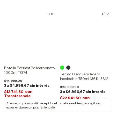
1
/
8
1
/
10
Botella Everlast Policarbonato
1000ml 17374
Termo Discovery Acero
Inoxidable 750ml 13611-13612
$14.990,00
3
x
$4.996,67
sin interés
$26.990,00
con
$12.741,50
3
x
$8.996,67
sin interés
con
$22.941,50
Al navegar por este sitio
aceptás el uso de cookies
para agilizar tu
experiencia de compra.
Entendido