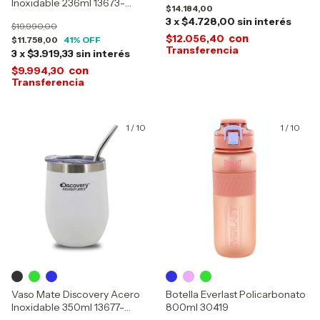
Inoxidable 236ml 13673-
$14.184,00
13674-13675-16264
3
x
$4.728,00
sin interés
$19.990,00
con
$12.056,40
$11.758,00
41
% OFF
3
x
$3.919,33
sin interés
con
$9.994,30
1
/
10
1
/
10
Vaso Mate Discovery Acero
Botella Everlast Policarbonato
Inoxidable 350ml 13677-
800ml 30419