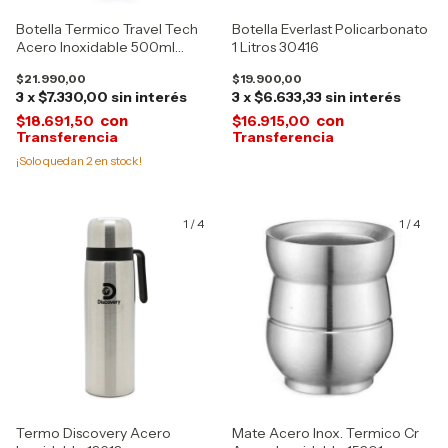
Botella Termico Travel Tech
Botella Everlast Policarbonato
Acero Inoxidable 500ml
1 Litros 30416
18658
$21.990,00
$19.900,00
3
x
$7.330,00
sin interés
3
x
$6.633,33
sin interés
con
con
$18.691,50
$16.915,00
¡Solo quedan
2
en stock!
1
/
4
1
/
4
Termo Discovery Acero
Mate Acero Inox. Termico Cr