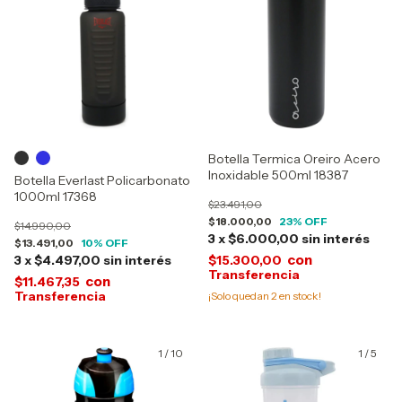
Botella Termica Oreiro Acero
Inoxidable 500ml 18387
Botella Everlast Policarbonato
1000ml 17368
$23.491,00
$18.000,00
23
% OFF
$14.990,00
3
x
$6.000,00
sin interés
$13.491,00
10
% OFF
con
3
x
$4.497,00
sin interés
$15.300,00
con
$11.467,35
¡Solo quedan
2
en stock!
1
/
10
1
/
5