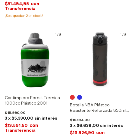
con
$31.484,85
¡Solo quedan
2
en stock!
1
/
8
1
/
8
Cantimplora Forest Termica
1000cc Plástico 2001
Botella NBA Plástico
Resistente Reforzada 850ml
$15.990,00
16923
3
x
$5.330,00
sin interés
$19.914,00
con
$13.591,50
3
x
$6.638,00
sin interés
con
$16.926,90