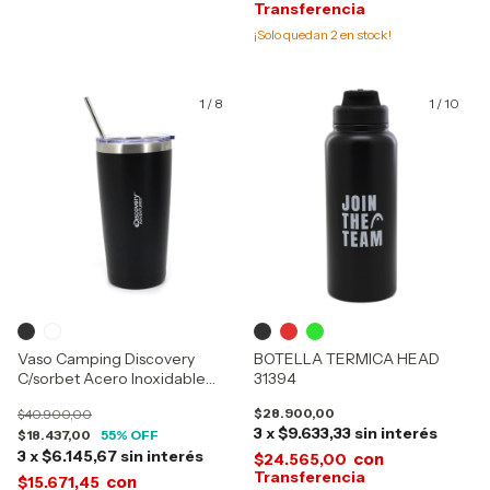
¡Solo quedan
2
en stock!
1
/
8
1
/
10
Vaso Camping Discovery
BOTELLA TERMICA HEAD
C/sorbet Acero Inoxidable
31394
600ml 14012-14013
$28.900,00
$40.900,00
3
x
$9.633,33
sin interés
$18.437,00
55
% OFF
3
x
$6.145,67
sin interés
con
$24.565,00
con
$15.671,45