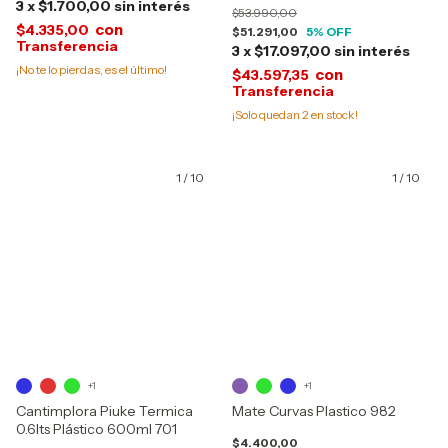
3
x
$1.700,00
sin interés
$53.990,00
con
$4.335,00
$51.291,00
5
% OFF
3
x
$17.097,00
sin interés
¡No te lo pierdas, es el último!
con
$43.597,35
¡Solo quedan
2
en stock!
1
/
10
1
/
10
+1
+1
Cantimplora Piuke Termica
Mate Curvas Plastico 982
0.6lts Plástico 600ml 701
$4.400,00