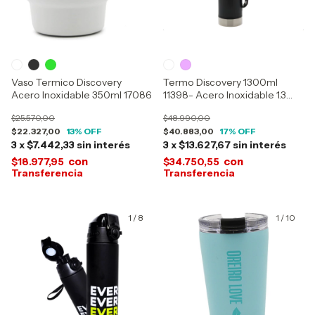
Vaso Termico Discovery
Termo Discovery 1300ml
Acero Inoxidable 350ml 17086
11398- Acero Inoxidable 1.3
Litros 11404-11405-14712-
$25.570,00
$48.990,00
14713-14714-14715-14716-
$22.327,00
13
% OFF
$40.883,00
17
% OFF
17077-17078-17079-17080-
3
x
$7.442,33
sin interés
3
x
$13.627,67
sin interés
17076
con
con
$18.977,95
$34.750,55
1
/
8
1
/
10