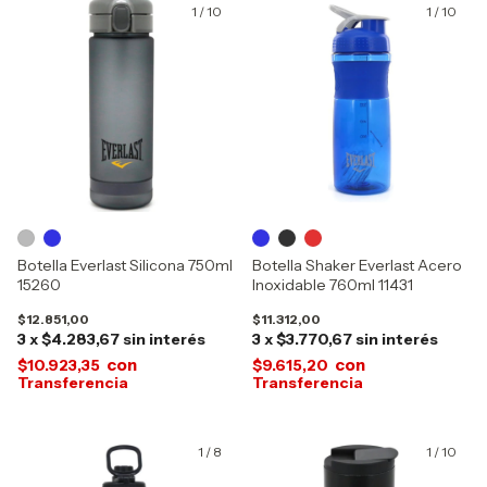
1
/
10
1
/
10
Botella Everlast Silicona 750ml
Botella Shaker Everlast Acero
15260
Inoxidable 760ml 11431
$12.851,00
$11.312,00
3
x
$4.283,67
sin interés
3
x
$3.770,67
sin interés
con
con
$10.923,35
$9.615,20
1
/
8
1
/
10