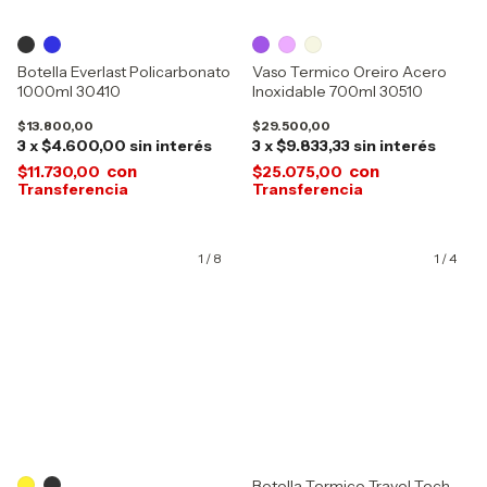
Botella Everlast Policarbonato
Vaso Termico Oreiro Acero
1000ml 30410
Inoxidable 700ml 30510
$13.800,00
$29.500,00
3
x
$4.600,00
sin interés
3
x
$9.833,33
sin interés
con
con
$11.730,00
$25.075,00
1
/
8
1
/
4
Botella Termico Travel Tech