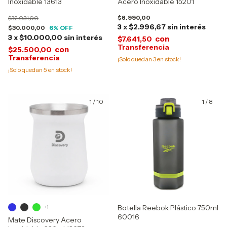
Inoxidable 13613
Acero Inoxidable 15201
$8.990,00
$32.031,00
3
x
$2.996,67
sin interés
$30.000,00
6
% OFF
3
x
$10.000,00
sin interés
con
$7.641,50
con
$25.500,00
¡Solo quedan
3
en stock!
¡Solo quedan
5
en stock!
1
/
10
1
/
8
Botella Reebok Plástico 750ml
+1
60016
Mate Discovery Acero