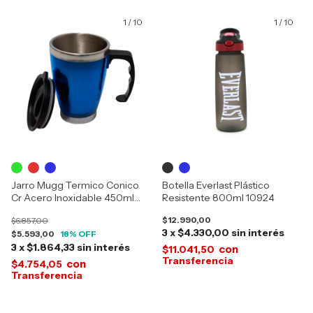
1
/
10
1
/
10
Jarro Mugg Termico Conico
Botella Everlast Plástico
Cr Acero Inoxidable 450ml
Resistente 800ml 10924
15217
$12.990,00
$6.857,00
3
x
$4.330,00
sin interés
$5.593,00
18
% OFF
3
x
$1.864,33
sin interés
con
$11.041,50
con
$4.754,05