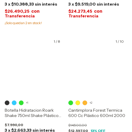
3
x
$10.388,33
sin interés
3
x
$9.519,00
sin interés
con
con
$26.490,25
$24.273,45
¡Solo quedan
2
en stock!
1
/
8
1
/
10
+1
+2
Botella Hidratacion Roark
Cantimplora Forest Termica
Shake 750ml Shake Plástico
600 Cc Plástico 600ml 2000
750ml
$7.990,00
$14.500,00
3
x
$2.663,33
sin interés
$12.597,00
13
% OFF