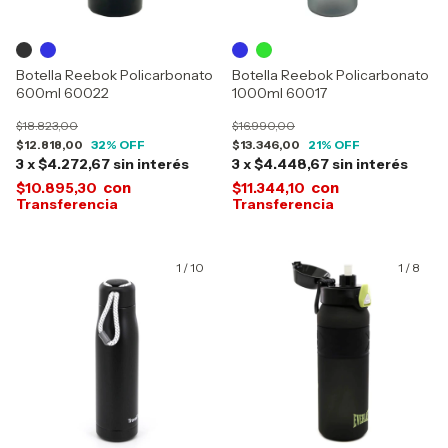
Botella Reebok Policarbonato
Botella Reebok Policarbonato
600ml 60022
1000ml 60017
$18.823,00
$16.990,00
$12.818,00
32
% OFF
$13.346,00
21
% OFF
3
x
$4.272,67
sin interés
3
x
$4.448,67
sin interés
con
con
$10.895,30
$11.344,10
1
/
10
1
/
8