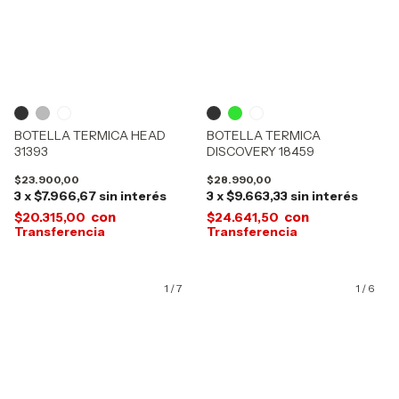
BOTELLA TERMICA HEAD
BOTELLA TERMICA
31393
DISCOVERY 18459
$23.900,00
$28.990,00
3
x
$7.966,67
sin interés
3
x
$9.663,33
sin interés
con
con
$20.315,00
$24.641,50
1
/
7
1
/
6