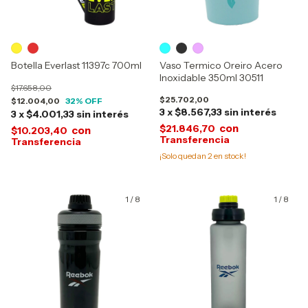
Botella Everlast 11397c 700ml
Vaso Termico Oreiro Acero
Inoxidable 350ml 30511
$17.658,00
$25.702,00
$12.004,00
32
% OFF
3
x
$8.567,33
sin interés
3
x
$4.001,33
sin interés
con
$21.846,70
con
$10.203,40
¡Solo quedan
2
en stock!
1
/
8
1
/
8