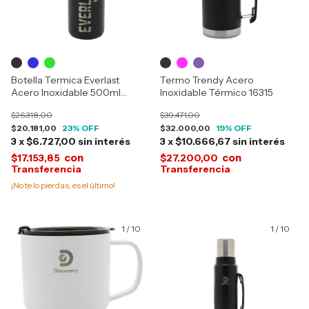
Botella Termica Everlast
Termo Trendy Acero
Acero Inoxidable 500ml
Inoxidable Térmico 16315
18392
$26.318,00
$39.471,00
$20.181,00
23
% OFF
$32.000,00
19
% OFF
3
x
$6.727,00
sin interés
3
x
$10.666,67
sin interés
con
con
$17.153,85
$27.200,00
¡No te lo pierdas, es el último!
1
/
10
1
/
10