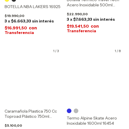
Acero Inoxidable 500ml
BOTELLA NBA LAKERS 16925
18659
$22.990,00
$19.990,00
3
x
$7.663,33
sin interés
3
x
$6.663,33
sin interés
con
$19.541,50
con
$16.991,50
1
/
3
1
/
8
Caramañola Plastica 750 Cc
Toproad Plástico 750ml
Termo Alpine Skate Acero
1000067
Inoxidable 1600ml 16454
$5.100,00