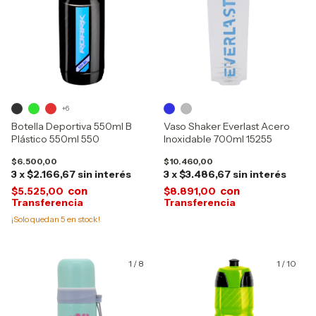
+6
Botella Deportiva 550ml B
Vaso Shaker Everlast Acero
Plástico 550ml 550
Inoxidable 700ml 15255
$6.500,00
$10.460,00
3
x
$2.166,67
sin interés
3
x
$3.486,67
sin interés
con
con
$5.525,00
$8.891,00
¡Solo quedan
5
en stock!
1
/
8
1
/
10