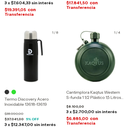
con
3
x
$7.604,33
sin interés
$17.841,50
con
$19.391,05
1
/
8
1
/
4
Cantimplora Kaqtus Western
S-funda 1 1/2 Plástico 1,5 Litros
Termo Discovery Acero
201
Inoxidable 13618-13619
$8.100,00
3
x
$2.700,00
sin interés
$38.990,00
con
$6.885,00
$37.041,00
5
% OFF
3
x
$12.347,00
sin interés