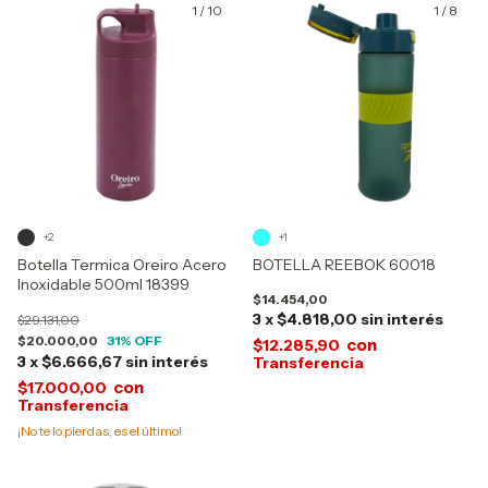
1
/
10
1
/
8
+2
+1
Botella Termica Oreiro Acero
BOTELLA REEBOK 60018
Inoxidable 500ml 18399
$14.454,00
3
x
$4.818,00
sin interés
$29.131,00
$20.000,00
31
% OFF
con
$12.285,90
3
x
$6.666,67
sin interés
con
$17.000,00
¡No te lo pierdas, es el último!