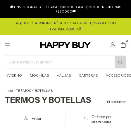
×
🚚 ENVÍOS GRATIS ---> CABA +$30.000 · GBA +$70.000 · RESTO PAIS
+$80000🚚
🔥☀️ 3 CUOTAS SIN INTERÉS EN TODA LA WEB / 15% OFF CON
TRANSFERENCIA⏳
0
INVIERNO
MOCHILAS
VALIJAS
CARTERAS
ACCESORIOS D
Inicio
>
TERMOS Y BOTELLAS
TERMOS Y BOTELLAS
114 productos
Ordenar por:
Filtrar
Más vendidos