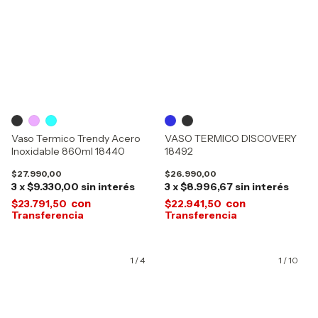
Vaso Termico Trendy Acero
VASO TERMICO DISCOVERY
Inoxidable 860ml 18440
18492
$27.990,00
$26.990,00
3
x
$9.330,00
sin interés
3
x
$8.996,67
sin interés
con
con
$23.791,50
$22.941,50
1
/
4
1
/
10