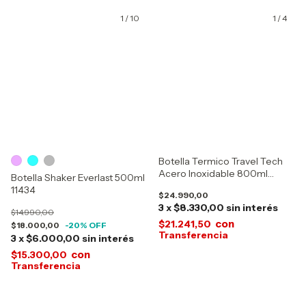
1
/
10
1
/
4
Botella Termico Travel Tech
Acero Inoxidable 800ml
Botella Shaker Everlast 500ml
18620
11434
$24.990,00
3
x
$8.330,00
sin interés
$14.990,00
con
$21.241,50
$18.000,00
-20
% OFF
3
x
$6.000,00
sin interés
con
$15.300,00