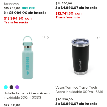
13678-15245-15246
$14.990,00
$23.990,00
3
x
$4.996,67
sin interés
$15.288,00
36
% OFF
3
x
$5.096,00
sin interés
con
$12.741,50
con
$12.994,80
1
/
10
1
/
4
Vasos Termico Travel Tech
Acero Inoxidable 600ml 18616
Botella Termica Oreiro Acero
Inoxidable 500ml 30513
$20.990,00
3
x
$6.996,67
sin interés
$22.813,00