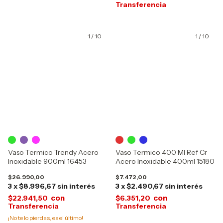
1
/
10
1
/
10
Vaso Termico Trendy Acero
Vaso Termico 400 Ml Ref Cr
Inoxidable 900ml 16453
Acero Inoxidable 400ml 15180
$26.990,00
$7.472,00
3
x
$8.996,67
sin interés
3
x
$2.490,67
sin interés
con
con
$22.941,50
$6.351,20
¡No te lo pierdas, es el último!