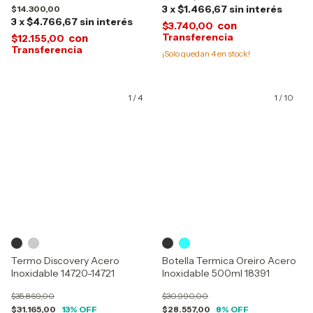
3
x
$1.466,67
sin interés
$14.300,00
3
x
$4.766,67
sin interés
con
$3.740,00
con
$12.155,00
¡Solo quedan
4
en stock!
1
/
4
1
/
10
Termo Discovery Acero
Botella Termica Oreiro Acero
Inoxidable 14720-14721
Inoxidable 500ml 18391
$35.869,00
$30.990,00
$31.165,00
13
% OFF
$28.557,00
8
% OFF