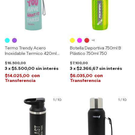
+4
Termo Trendy Acero
Botella Deportiva 750ml B
Inoxidable Termico 420ml
Plástico 750ml 750
14087
$16.500,00
$7.100,00
3
x
$5.500,00
sin interés
3
x
$2.366,67
sin interés
con
con
$14.025,00
$6.035,00
1
/
10
1
/
10