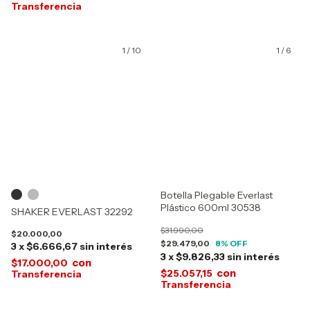
1
/
10
1
/
6
Botella Plegable Everlast
Plástico 600ml 30538
SHAKER EVERLAST 32292
$31.990,00
$20.000,00
$29.479,00
8
% OFF
3
x
$6.666,67
sin interés
3
x
$9.826,33
sin interés
con
$17.000,00
con
$25.057,15