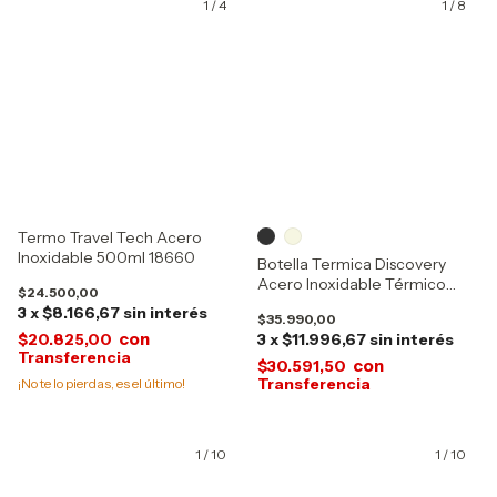
1
/
4
1
/
8
Termo Travel Tech Acero
Inoxidable 500ml 18660
Botella Termica Discovery
Acero Inoxidable Térmico
$24.500,00
850ml 13621-13622-18491
3
x
$8.166,67
sin interés
$35.990,00
con
$20.825,00
3
x
$11.996,67
sin interés
con
$30.591,50
¡No te lo pierdas, es el último!
1
/
10
1
/
10