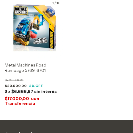
1
/
10
Metal Machines Road
Rampage 5769-6701
$20.383,00
$20.000,00
2
% OFF
3
x
$6.666,67
sin interés
con
$17.000,00