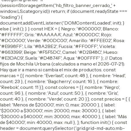
(sessionStorage.getItem('hb_filtro_banner_cerrado_' +
window.LS.category.id)) return; if (document.readyState ===
'loading') {
document.addEventListener('DOMContentLoaded', init); }
else { init(); } } const HEX = { Negro: '#000000', Blanco:
'#FFFFFF', Gris: '#AAAAAA', Azul: '#0000DC', Rojo:
'#DC0000', Verde: '#00DC00', Amarillo: '#FFEE02', Rosa:
'#E998FF', Lila: '#8A2BE2', Fucsia: '#FF00FF', Violeta:
'#663399', Beige: '#F5F5DC', Camel: '#D2B48C', Hueso:
'#E3DAC9', Suela: '#D4874F', Aqua: '#00FFFF' }; // Datos
fijos de Mochila Urbana (calculados a mano el 2026-07-21).
Hay que ir a mano si cambia el mix de productos. const
marcas = [{ nombre: 'Everlast', count: 48 }, { nombre: 'Head',
count: 23 }, { nombre: 'Bagcherry', count: 16 }, { nombre:
'Reebok', count: 11 }]; const colores = [{ nombre: 'Negro',
count: 96 }, { nombre: 'Azul', count: 50 }, { nombre: 'Gris',
count: 40 }, { nombre: 'Verde', count: 20 }]; const precios = [ {
label: 'Menos de $20.000', min: 0, max: 20000 }, { label:
'$20.000 a $30.000', min: 20000, max: 30000 }, { label:
'$30.000 a $40.000', min: 30000, max: 40000 }, { label: 'Más
de $40.000', min: 40000, max: null }, ]; function init() { const
header = document.querySelector('.grid.grid-md-auto.mb-