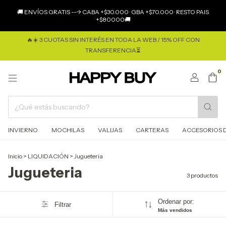
×
🚚 ENVÍOS GRATIS ---> CABA +$30.000 · GBA +$70.000 · RESTO PAIS
+$80000🚚
🔥☀️ 3 CUOTAS SIN INTERÉS EN TODA LA WEB / 15% OFF CON
TRANSFERENCIA⏳
0
INVIERNO
MOCHILAS
VALIJAS
CARTERAS
ACCESORIOS D
Inicio
>
LIQUIDACIÓN
>
Jugueteria
Jugueteria
3 productos
Ordenar por:
Filtrar
Más vendidos