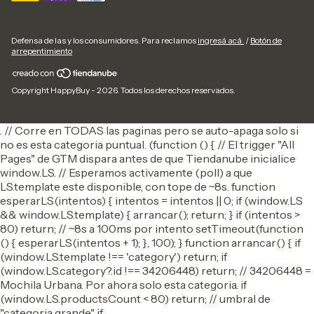
Defensa de las y los consumidores. Para reclamos
ingresá acá.
/
Botón de
arrepentimiento
Copyright HappyBuy - 2026. Todos los derechos reservados.
. // Corre en TODAS las paginas pero se auto-apaga solo si
no es esta categoria puntual. (function () { // El trigger "All
Pages" de GTM dispara antes de que Tiendanube inicialice
window.LS. // Esperamos activamente (poll) a que
LS.template este disponible, con tope de ~8s. function
esperarLS(intentos) { intentos = intentos || 0; if (window.LS
&& window.LS.template) { arrancar(); return; } if (intentos >
80) return; // ~8s a 100ms por intento setTimeout(function
() { esperarLS(intentos + 1); }, 100); } function arrancar() { if
(window.LS.template !== 'category') return; if
(window.LS.category?.id !== 34206448) return; // 34206448 =
Mochila Urbana. Por ahora solo esta categoria. if
(window.LS.productsCount < 80) return; // umbral de
"categoria grande" if