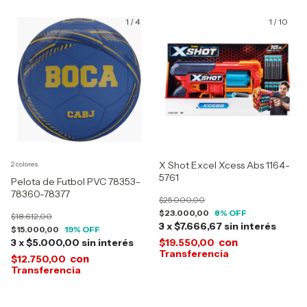
1
/
4
1
/
10
X Shot Excel Xcess Abs 1164-
2 colores
5761
Pelota de Futbol PVC 78353-
78360-78377
$25.000,00
$23.000,00
8
% OFF
$18.612,00
3
x
$7.666,67
sin interés
$15.000,00
19
% OFF
con
3
x
$5.000,00
sin interés
$19.550,00
con
$12.750,00