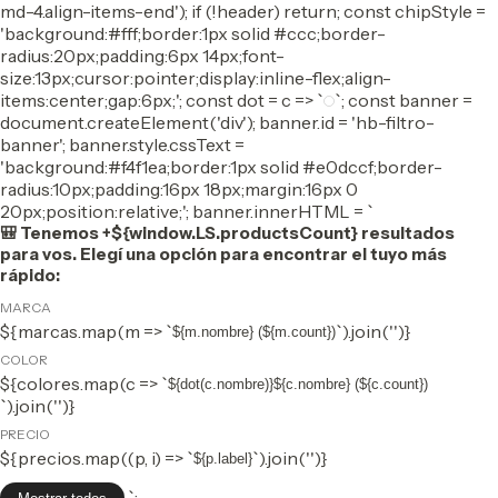
md-4.align-items-end'); if (!header) return; const chipStyle =
'background:#fff;border:1px solid #ccc;border-
radius:20px;padding:6px 14px;font-
size:13px;cursor:pointer;display:inline-flex;align-
items:center;gap:6px;'; const dot = c => `
`; const banner =
document.createElement('div'); banner.id = 'hb-filtro-
banner'; banner.style.cssText =
'background:#f4f1ea;border:1px solid #e0dccf;border-
radius:10px;padding:16px 18px;margin:16px 0
20px;position:relative;'; banner.innerHTML = `
🎒 Tenemos +${window.LS.productsCount} resultados
para vos. Elegí una opción para encontrar el tuyo más
rápido:
MARCA
${marcas.map(m => `
`).join('')}
${m.nombre} (${m.count})
COLOR
${colores.map(c => `
${dot(c.nombre)}${c.nombre} (${c.count})
`).join('')}
PRECIO
${precios.map((p, i) => `
`).join('')}
${p.label}
`;