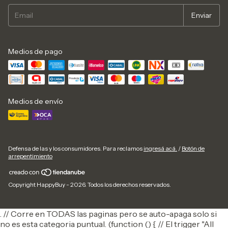
Medios de pago
Medios de envío
Defensa de las y los consumidores. Para reclamos
ingresá acá.
/
Botón de
arrepentimiento
Copyright HappyBuy - 2026. Todos los derechos reservados.
. // Corre en TODAS las paginas pero se auto-apaga solo si
no es esta categoria puntual. (function () { // El trigger "All