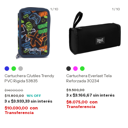
1
/
10
1
/
10
Cartuchera C/utiles Trendy
Cartuchera Everlast Tela
PVC Rigida 53835
Reforzada 30234
$9.500,00
$14.000,00
3
x
$3.166,67
sin interés
$11.800,00
16
% OFF
3
x
$3.933,33
sin interés
con
$8.075,00
con
$10.030,00