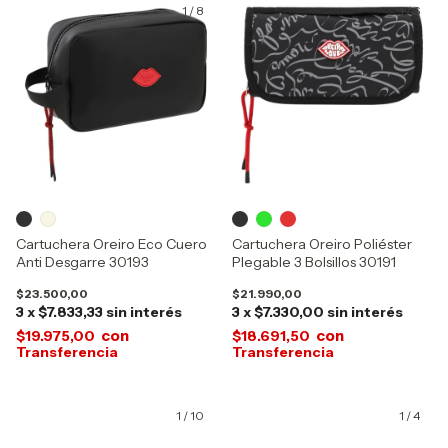
1
/
8
1
/
6
Cartuchera Oreiro Eco Cuero
Cartuchera Oreiro Poliéster
Anti Desgarre 30193
Plegable 3 Bolsillos 30191
$23.500,00
$21.990,00
3
x
$7.833,33
sin interés
3
x
$7.330,00
sin interés
con
con
$19.975,00
$18.691,50
1
/
10
1
/
4