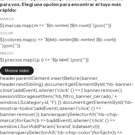
para vos. Elegí una opción para encontrar el tuyo más
rápido:
MARCA
${marcas.map(m => `
`).join('')}
${m.nombre} (${m.count})
COLOR
${colores.map(c => `
${dot(c.nombre)}${c.nombre} (${c.count})
`).join('')}
PRECIO
${precios.map((p, i) => `
`).join('')}
${p.label}
`;
Mostrar todos
header.parentElement.insertBefore(banner,
header.nextSibling); document.getElementById('hb-banner-
close').addEventListener('click', () => { banner.remove();
sessionStorage.setItem('hb_filtro_banner_cerrado_' +
window.LS.category.id, '1'); }); document.getElementById('hb-
mostrar-todos').addEventListener('click', () =>
banner.remove()); banner.querySelectorAll('.hb-chip-
marca').forEach(b => b.addEventListener('click', () =>
window.LS.urlAddParam('brand', b.dataset.v)));
banner.querySelectorAll('.hb-chip-color').forEach(b =>