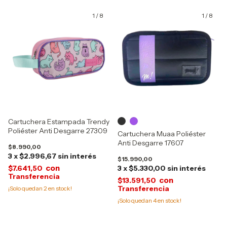
1
/
8
1
/
8
Cartuchera Estampada Trendy
Poliéster Anti Desgarre 27309
Cartuchera Muaa Poliéster
Anti Desgarre 17607
$8.990,00
3
x
$2.996,67
sin interés
$15.990,00
con
$7.641,50
3
x
$5.330,00
sin interés
con
$13.591,50
¡Solo quedan
2
en stock!
¡Solo quedan
4
en stock!