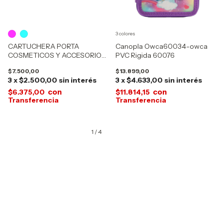
3 colores
CARTUCHERA PORTA
Canopla Owca60034-owca
COSMETICOS Y ACCESORIOS
PVC Rigida 60076
TRENDY 17517
$7.500,00
$13.899,00
3
x
$2.500,00
sin interés
3
x
$4.633,00
sin interés
con
con
$6.375,00
$11.814,15
1
/
4