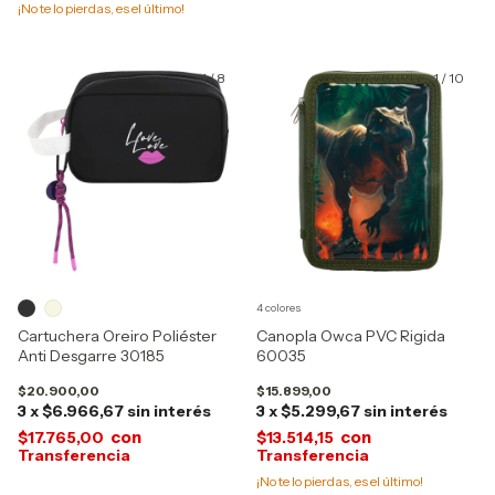
¡No te lo pierdas, es el último!
1
/
8
1
/
10
4 colores
Cartuchera Oreiro Poliéster
Canopla Owca PVC Rigida
Anti Desgarre 30185
60035
$20.900,00
$15.899,00
3
x
$6.966,67
sin interés
3
x
$5.299,67
sin interés
con
con
$17.765,00
$13.514,15
¡No te lo pierdas, es el último!