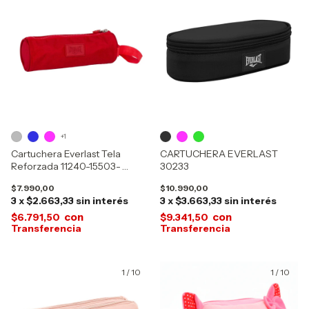
+1
Cartuchera Everlast Tela
CARTUCHERA EVERLAST
Reforzada 11240-15503-
30233
15507-16296-17525
$7.990,00
$10.990,00
3
x
$2.663,33
sin interés
3
x
$3.663,33
sin interés
con
con
$6.791,50
$9.341,50
1
/
10
1
/
10