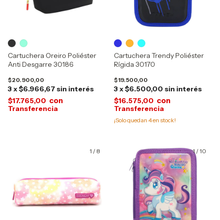
Cartuchera Oreiro Poliéster
Cartuchera Trendy Poliéster
Anti Desgarre 30186
Rígida 30170
$20.900,00
$19.500,00
3
x
$6.966,67
sin interés
3
x
$6.500,00
sin interés
con
con
$17.765,00
$16.575,00
¡Solo quedan
4
en stock!
1
/
8
1
/
10