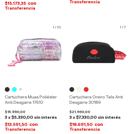
con
$15.173,35
1
/
10
1
/
7
+1
Cartuchera Muaa Poliéster
Cartuchera Oreiro Tela Anti
Anti Desgarre 17610
Desgarre 30189
$15.990,00
$21.990,00
3
x
$5.330,00
sin interés
3
x
$7.330,00
sin interés
con
con
$13.591,50
$18.691,50