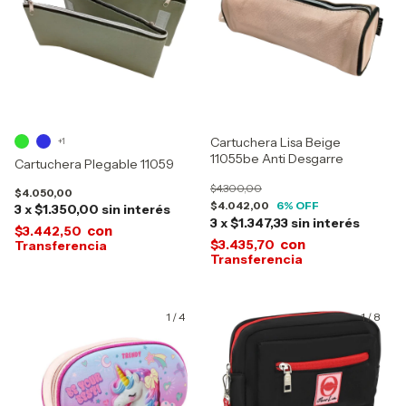
Cartuchera Lisa Beige
+1
11055be Anti Desgarre
Cartuchera Plegable 11059
$4.300,00
$4.050,00
$4.042,00
6
% OFF
3
x
$1.350,00
sin interés
3
x
$1.347,33
sin interés
con
$3.442,50
con
$3.435,70
1
/
4
1
/
8