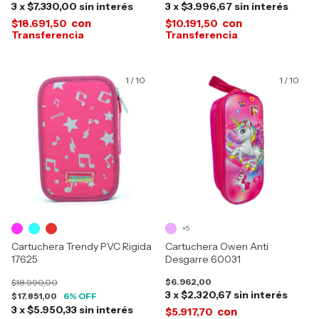
3
x
$7.330,00
sin interés
3
x
$3.996,67
sin interés
con
con
$18.691,50
$10.191,50
1
/
10
1
/
10
+5
Cartuchera Trendy PVC Rigida
Cartuchera Owen Anti
17625
Desgarre 60031
$6.962,00
$18.990,00
3
x
$2.320,67
sin interés
$17.851,00
6
% OFF
3
x
$5.950,33
sin interés
con
$5.917,70