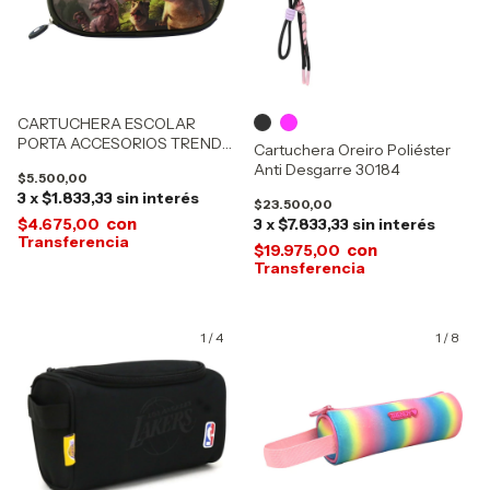
CARTUCHERA ESCOLAR
PORTA ACCESORIOS TRENDY
Cartuchera Oreiro Poliéster
14970
Anti Desgarre 30184
$5.500,00
3
x
$1.833,33
sin interés
$23.500,00
con
$4.675,00
3
x
$7.833,33
sin interés
con
$19.975,00
1
/
4
1
/
8