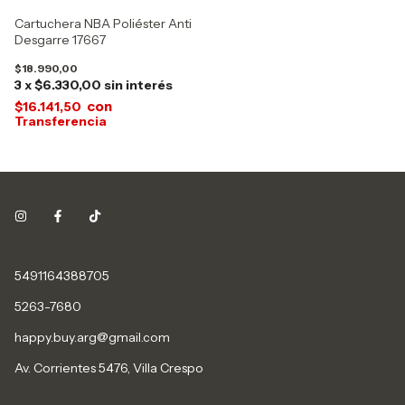
Cartuchera NBA Poliéster Anti
Desgarre 17667
$18.990,00
3
x
$6.330,00
sin interés
con
$16.141,50
5491164388705
5263-7680
happy.buy.arg@gmail.com
Av. Corrientes 5476, Villa Crespo