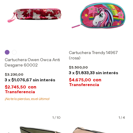
Cartuchera Trendy 14967
(rosa)
Cartuchera Owen Owca Anti
Desgarre 60002
$5.500,00
3
x
$1.833,33
sin interés
$3.230,00
con
3
x
$1.076,67
sin interés
$4.675,00
con
$2.745,50
¡No te lo pierdas, es el último!
1
/
10
1
/
4