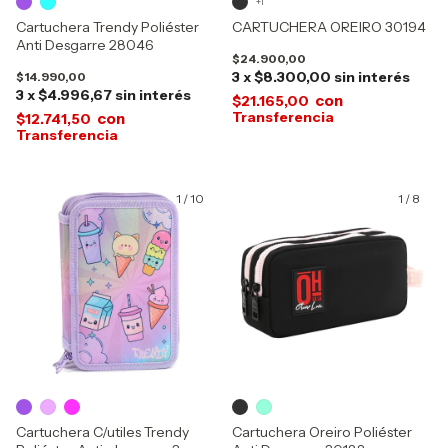
+1
Cartuchera Trendy Poliéster
CARTUCHERA OREIRO 30194
Anti Desgarre 28046
$24.900,00
3
x
$8.300,00
sin interés
$14.990,00
3
x
$4.996,67
sin interés
con
$21.165,00
con
$12.741,50
1
/
10
1
/
8
Cartuchera C/utiles Trendy
Cartuchera Oreiro Poliéster