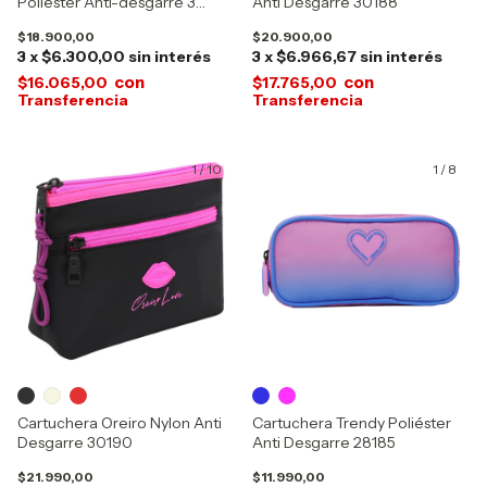
Poliéster Anti-desgarre 3
Anti Desgarre 30188
Divisiones 53836
$18.900,00
$20.900,00
3
x
$6.300,00
sin interés
3
x
$6.966,67
sin interés
con
con
$16.065,00
$17.765,00
1
/
10
1
/
8
Cartuchera Oreiro Nylon Anti
Cartuchera Trendy Poliéster
Desgarre 30190
Anti Desgarre 28185
$21.990,00
$11.990,00