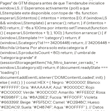
Pages" de GTM dispara antes de que Tiendanube inicialice
window.LS. // Esperamos activamente (poll) a que
LS.template este disponible, con tope de ~8s. function
esperarLS(intentos) { intentos = intentos || 0; if (window.LS
&& window.LS.template) { arrancar(); return; } if (intentos >
80) return; // ~8s a 100ms por intento setTimeout(function
() { esperarLS(intentos + 1); }, 100); } function arrancar() { if
(window.LS.template !== 'category') return; if
(window.LS.category?.id !== 34206448) return; // 34206448 =
Mochila Urbana. Por ahora solo esta categoria. if
(window.LS.productsCount < 80) return; // umbral de
"categoria grande" if
(sessionStorage.getItem('hb_filtro_banner_cerrado_' +
window.LS.category.id)) return; if (document.readyState ===
'loading') {
document.addEventListener('DOMContentLoaded', init); }
else { init(); } } const HEX = { Negro: '#000000', Blanco:
'#FFFFFF', Gris: '#AAAAAA', Azul: '#0000DC', Rojo:
'#DC0000', Verde: '#00DC00', Amarillo: '#FFEE02', Rosa:
'#E998FF', Lila: '#8A2BE2', Fucsia: '#FF00FF', Violeta:
'#663399', Beige: '#F5F5DC', Camel: '#D2B48C', Hueso:
'#E3DAC9', Suela: '#D4874F', Aqua: '#00FFFF' }; // Datos