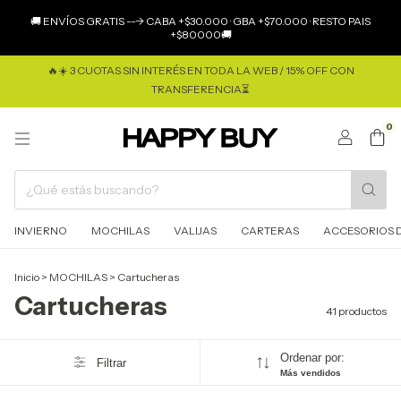
×
🚚 ENVÍOS GRATIS ---> CABA +$30.000 · GBA +$70.000 · RESTO PAIS
+$80000🚚
🔥☀️ 3 CUOTAS SIN INTERÉS EN TODA LA WEB / 15% OFF CON
TRANSFERENCIA⏳
0
INVIERNO
MOCHILAS
VALIJAS
CARTERAS
ACCESORIOS D
Inicio
>
MOCHILAS
>
Cartucheras
Cartucheras
41 productos
Ordenar por:
Filtrar
Más vendidos