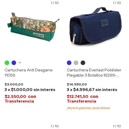
1
/
10
1
/
10
+1
Cartuchera Anti Desgarre
Cartuchera Everlast Poliéster
11056
Plegable 3 Bolsillos 16299-
17528-30228
$3.000,00
$14.990,00
3
x
$1.000,00
sin interés
3
x
$4.996,67
sin interés
con
con
$2.550,00
$12.741,50
¡No te lo pierdas, es el último!
1
/
10
1
/
10