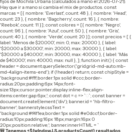
fijos de Mochila Urbana (calculados a mano el 2026-07-21).
Hay que ir a mano si cambia el mix de productos. const
marcas = [{ nombre: 'Everlast', count: 48 }, { nombre: 'Head',
count: 23 }, { nombre: 'Bagcherry', count: 16 }, { nombre:
'Reebok', count: 11 }]; const colores = [{ nombre: 'Negro',
count: 96 }, { nombre: 'Azul', count: 50 }, { nombre: 'Gris',
count: 40 }, { nombre: 'Verde', count: 20 }]; const precios = [ {
label: 'Menos de $20.000', min: 0, max: 20000 }, { label:
'$20.000 a $30.000', min: 20000, max: 30000 }, { label:
'$30.000 a $40.000', min: 30000, max: 40000 }, { label: 'Más
de $40.000', min: 40000, max: null }, ]; function init() { const
header = document.querySelector('.grid.grid-md-auto.mb-
md-4.align-items-end'); if (!header) return; const chipStyle =
'background:#fff;border:1px solid #ccc;border-
radius:20px;padding:6px 14px;font-
size:13px;cursor:pointer;display:inline-flex;align-
items:center;gap:6px;'; const dot = c => `
`; const banner =
document.createElement('div'); banner.id = 'hb-filtro-
banner'; banner.style.cssText =
'background:#f4f1ea;border:1px solid #e0dccf;border-
radius:10px;padding:16px 18px;margin:16px 0
20px;position:relative;'; banner.innerHTML = `
🎒 Tenemos +${window.LS.productsCount} resultados