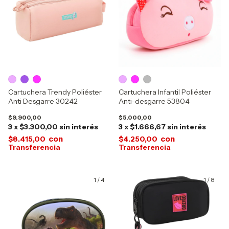
Cartuchera Trendy Poliéster
Cartuchera Infantil Poliéster
Anti Desgarre 30242
Anti-desgarre 53804
$9.900,00
$5.000,00
3
x
$3.300,00
sin interés
3
x
$1.666,67
sin interés
con
con
$8.415,00
$4.250,00
1
/
4
1
/
8