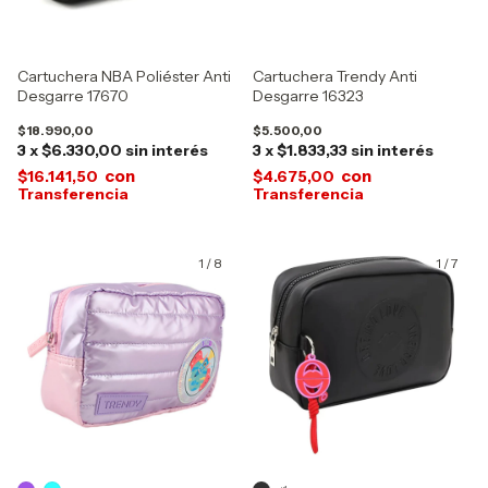
Cartuchera NBA Poliéster Anti
Cartuchera Trendy Anti
Desgarre 17670
Desgarre 16323
$18.990,00
$5.500,00
3
x
$6.330,00
sin interés
3
x
$1.833,33
sin interés
con
con
$16.141,50
$4.675,00
1
/
8
1
/
7