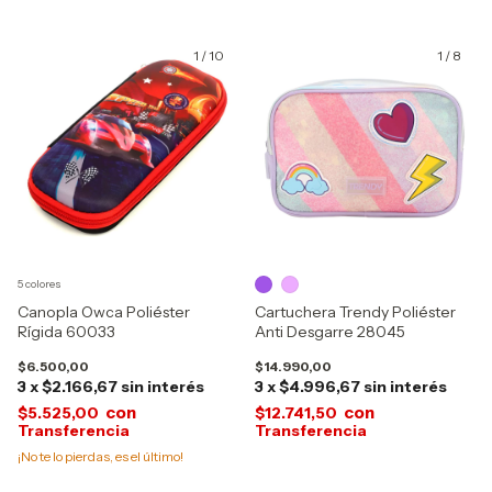
1
/
10
1
/
8
5 colores
Canopla Owca Poliéster
Cartuchera Trendy Poliéster
Rígida 60033
Anti Desgarre 28045
$6.500,00
$14.990,00
3
x
$2.166,67
sin interés
3
x
$4.996,67
sin interés
con
con
$5.525,00
$12.741,50
¡No te lo pierdas, es el último!