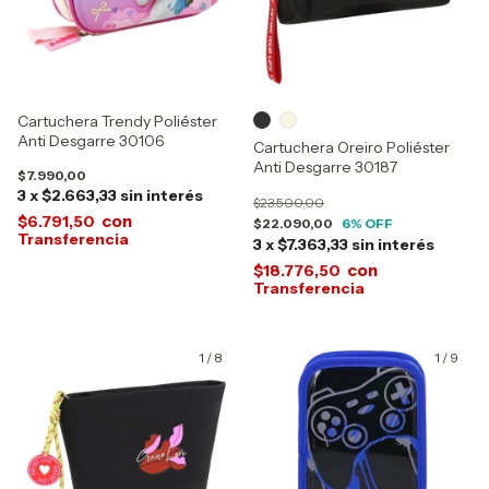
Cartuchera Trendy Poliéster
Anti Desgarre 30106
Cartuchera Oreiro Poliéster
Anti Desgarre 30187
$7.990,00
3
x
$2.663,33
sin interés
$23.500,00
con
$6.791,50
$22.090,00
6
% OFF
3
x
$7.363,33
sin interés
con
$18.776,50
1
/
8
1
/
9