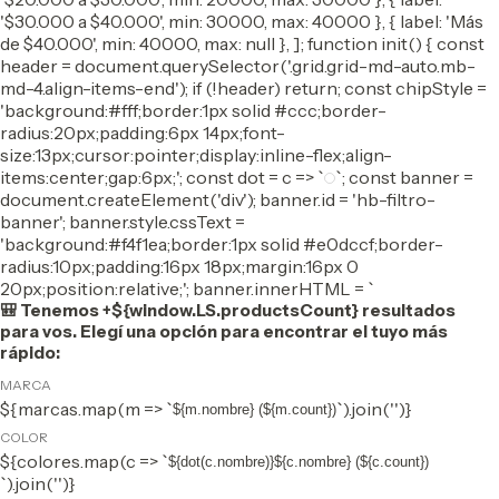
'$30.000 a $40.000', min: 30000, max: 40000 }, { label: 'Más
de $40.000', min: 40000, max: null }, ]; function init() { const
header = document.querySelector('.grid.grid-md-auto.mb-
md-4.align-items-end'); if (!header) return; const chipStyle =
'background:#fff;border:1px solid #ccc;border-
radius:20px;padding:6px 14px;font-
size:13px;cursor:pointer;display:inline-flex;align-
items:center;gap:6px;'; const dot = c => `
`; const banner =
document.createElement('div'); banner.id = 'hb-filtro-
banner'; banner.style.cssText =
'background:#f4f1ea;border:1px solid #e0dccf;border-
radius:10px;padding:16px 18px;margin:16px 0
20px;position:relative;'; banner.innerHTML = `
🎒 Tenemos +${window.LS.productsCount} resultados
para vos. Elegí una opción para encontrar el tuyo más
rápido:
MARCA
${marcas.map(m => `
`).join('')}
${m.nombre} (${m.count})
COLOR
${colores.map(c => `
${dot(c.nombre)}${c.nombre} (${c.count})
`).join('')}