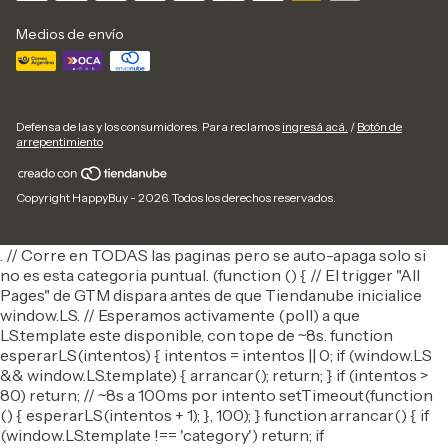
Medios de envío
Defensa de las y los consumidores. Para reclamos
ingresá acá.
/
Botón de
arrepentimiento
Copyright HappyBuy - 2026. Todos los derechos reservados.
. // Corre en TODAS las paginas pero se auto-apaga solo si
no es esta categoria puntual. (function () { // El trigger "All
Pages" de GTM dispara antes de que Tiendanube inicialice
window.LS. // Esperamos activamente (poll) a que
LS.template este disponible, con tope de ~8s. function
esperarLS(intentos) { intentos = intentos || 0; if (window.LS
&& window.LS.template) { arrancar(); return; } if (intentos >
80) return; // ~8s a 100ms por intento setTimeout(function
() { esperarLS(intentos + 1); }, 100); } function arrancar() { if
(window.LS.template !== 'category') return; if