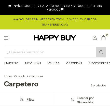
×
🚚 ENVÍOS GRATIS ---> CABA +$30.000 · GBA +$70.000 · RESTO PAIS
+$80000🚚
🔥☀️ 3 CUOTAS SIN INTERÉS EN TODA LA WEB / 15% OFF CON
TRANSFERENCIA⏳
0
INVIERNO
MOCHILAS
VALIJAS
CARTERAS
ACCESORIOS D
Inicio
>
MORRAL
>
Carpetero
Carpetero
2 productos
Ordenar por:
Filtrar
Más vendidos