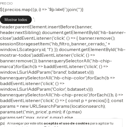
PRECIO
${precios.map((p, i) => `
`).join('')}
${p.label}
`;
Mostrar todos
header.parentElement.insertBefore(banner,
header.nextSibling); document.getElementById('hb-banner-
close').addEventListener('click', () => { banner.remove();
sessionStorage.setItem('hb_filtro_banner_cerrado_' +
window.LS.category.id, '1'); }); document.getElementById('hb-
mostrar-todos').addEventListener('click', () =>
banner.remove()); banner.querySelectorAll('.hb-chip-
marca').forEach(b => b.addEventListener('click', () =>
window.LS.urlAddParam('brand', b.dataset.v)));
banner.querySelectorAll('.hb-chip-color').forEach(b =>
b.addEventListener('click', () =>
window.LS.urlAddParam('Color', b.dataset.v)));
banner.querySelectorAll('.hb-chip-precio').forEach((b, i) =>
b.addEventListener('click', () => { const p = precios[i]; const
params = new URLSearchParams(location.search);
params.set('min_price', p.min); if (p.max)
params.set('max_price', p.max); else
params.delete('max_price'); location.href =
Al navegar por este sitio
aceptás el uso de cookies
para agilizar tu