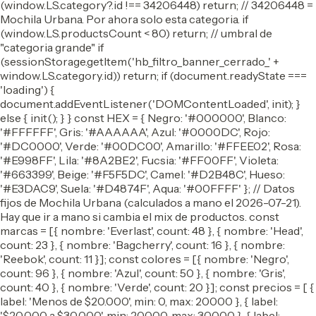
(window.LS.category?.id !== 34206448) return; // 34206448 =
Mochila Urbana. Por ahora solo esta categoria. if
(window.LS.productsCount < 80) return; // umbral de
"categoria grande" if
(sessionStorage.getItem('hb_filtro_banner_cerrado_' +
window.LS.category.id)) return; if (document.readyState ===
'loading') {
document.addEventListener('DOMContentLoaded', init); }
else { init(); } } const HEX = { Negro: '#000000', Blanco:
'#FFFFFF', Gris: '#AAAAAA', Azul: '#0000DC', Rojo:
'#DC0000', Verde: '#00DC00', Amarillo: '#FFEE02', Rosa:
'#E998FF', Lila: '#8A2BE2', Fucsia: '#FF00FF', Violeta:
'#663399', Beige: '#F5F5DC', Camel: '#D2B48C', Hueso:
'#E3DAC9', Suela: '#D4874F', Aqua: '#00FFFF' }; // Datos
fijos de Mochila Urbana (calculados a mano el 2026-07-21).
Hay que ir a mano si cambia el mix de productos. const
marcas = [{ nombre: 'Everlast', count: 48 }, { nombre: 'Head',
count: 23 }, { nombre: 'Bagcherry', count: 16 }, { nombre:
'Reebok', count: 11 }]; const colores = [{ nombre: 'Negro',
count: 96 }, { nombre: 'Azul', count: 50 }, { nombre: 'Gris',
count: 40 }, { nombre: 'Verde', count: 20 }]; const precios = [ {
label: 'Menos de $20.000', min: 0, max: 20000 }, { label:
'$20.000 a $30.000', min: 20000, max: 30000 }, { label: