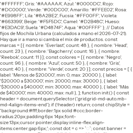
'#FFFFFF', Gris: '#AAAAAA', Azul: '#0000DC', Rojo:
'#DC0000', Verde: '#00DC00', Amarillo: '#FFEE02', Rosa:
'#E998FF', Lila: '#8A2BE2', Fucsia: '#FF00FF', Violeta:
'#663399', Beige: '#F5F5DC', Camel: '#D2B48C', Hueso:
'#E3DAC9', Suela: '#D4874F', Aqua: '#00FFFF' }; // Datos
fijos de Mochila Urbana (calculados a mano el 2026-07-21).
Hay que ir a mano si cambia el mix de productos. const
marcas = [{ nombre: 'Everlast', count: 48 }, { nombre: 'Head',
count: 23 }, { nombre: 'Bagcherry', count: 16 }, { nombre:
'Reebok', count: 11 }]; const colores = [{ nombre: 'Negro',
count: 96 }, { nombre: 'Azul', count: 50 }, { nombre: 'Gris',
count: 40 }, { nombre: 'Verde', count: 20 }]; const precios = [ {
label: 'Menos de $20.000', min: 0, max: 20000 }, { label:
'$20.000 a $30.000', min: 20000, max: 30000 }, { label:
'$30.000 a $40.000', min: 30000, max: 40000 }, { label: 'Más
de $40.000', min: 40000, max: null }, ]; function init() { const
header = document.querySelector('.grid.grid-md-auto.mb-
md-4.align-items-end'); if (!header) return; const chipStyle =
'background:#fff;border:1px solid #ccc;border-
radius:20px;padding:6px 14px;font-
size:13px;cursor:pointer;display:inline-flex;align-
items:center;gap:6px;'; const dot = c => `
`; const banner =