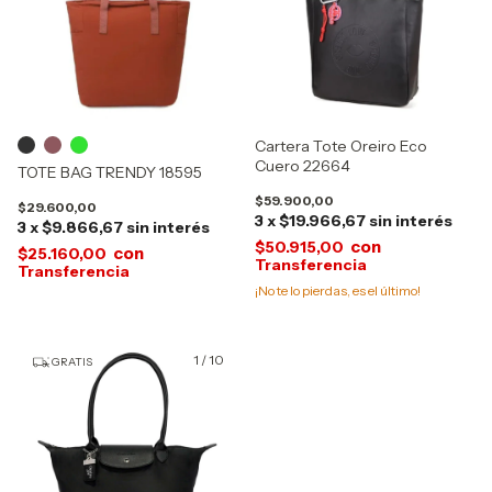
Cartera Tote Oreiro Eco
Cuero 22664
TOTE BAG TRENDY 18595
$59.900,00
$29.600,00
3
x
$19.966,67
sin interés
3
x
$9.866,67
sin interés
con
$50.915,00
con
$25.160,00
¡No te lo pierdas, es el último!
1
/
10
GRATIS