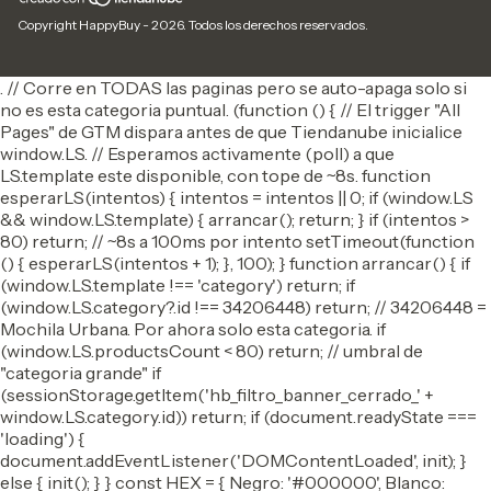
Copyright HappyBuy - 2026. Todos los derechos reservados.
. // Corre en TODAS las paginas pero se auto-apaga solo si
no es esta categoria puntual. (function () { // El trigger "All
Pages" de GTM dispara antes de que Tiendanube inicialice
window.LS. // Esperamos activamente (poll) a que
LS.template este disponible, con tope de ~8s. function
esperarLS(intentos) { intentos = intentos || 0; if (window.LS
&& window.LS.template) { arrancar(); return; } if (intentos >
80) return; // ~8s a 100ms por intento setTimeout(function
() { esperarLS(intentos + 1); }, 100); } function arrancar() { if
(window.LS.template !== 'category') return; if
(window.LS.category?.id !== 34206448) return; // 34206448 =
Mochila Urbana. Por ahora solo esta categoria. if
(window.LS.productsCount < 80) return; // umbral de
"categoria grande" if
(sessionStorage.getItem('hb_filtro_banner_cerrado_' +
window.LS.category.id)) return; if (document.readyState ===
'loading') {
document.addEventListener('DOMContentLoaded', init); }
else { init(); } } const HEX = { Negro: '#000000', Blanco: