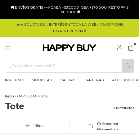
×
🚚 ENVÍOS GRATIS ---> CABA +$30.000 · GBA +$70.000 · RESTO PAIS
+$80000🚚
🔥☀️ 3 CUOTAS SIN INTERÉS EN TODA LA WEB / 15% OFF CON
TRANSFERENCIA⏳
0
INVIERNO
MOCHILAS
VALIJAS
CARTERAS
ACCESORIOS D
Inicio
>
CARTERAS
>
Tote
Tote
13 productos
Ordenar por:
Filtrar
Más vendidos