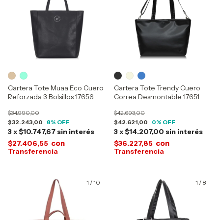
Cartera Tote Muaa Eco Cuero
Cartera Tote Trendy Cuero
Reforzada 3 Bolsillos 17656
Correa Desmontable 17651
$34.990,00
$42.693,00
$32.243,00
8
% OFF
$42.621,00
0
% OFF
3
x
$10.747,67
sin interés
3
x
$14.207,00
sin interés
con
con
$27.406,55
$36.227,85
1
/
10
1
/
8