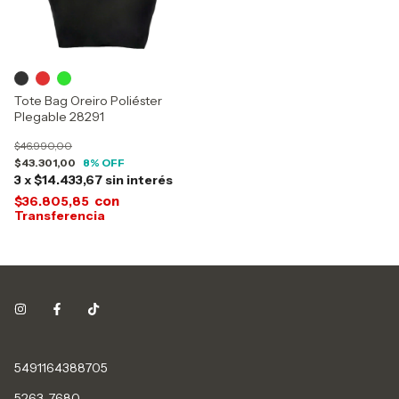
Tote Bag Oreiro Poliéster
Plegable 28291
$46.990,00
$43.301,00
8
% OFF
3
x
$14.433,67
sin interés
con
$36.805,85
5491164388705
5263-7680