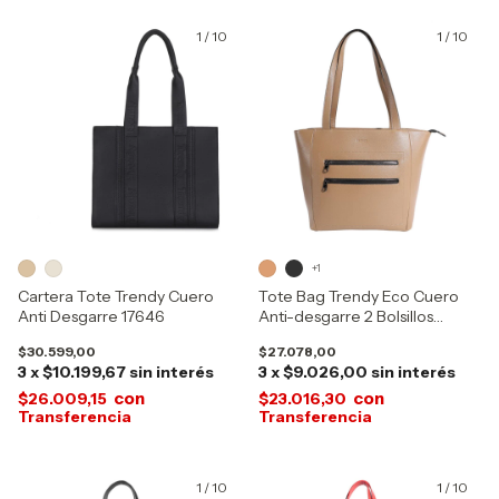
1
/
10
1
/
10
+1
Cartera Tote Trendy Cuero
Tote Bag Trendy Eco Cuero
Anti Desgarre 17646
Anti-desgarre 2 Bolsillos
28409
$30.599,00
$27.078,00
3
x
$10.199,67
sin interés
3
x
$9.026,00
sin interés
con
con
$26.009,15
$23.016,30
1
/
10
1
/
10