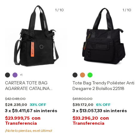
1
/
10
1
/
10
+1
CARTERA TOTE BAG
Tote Bag Trendy Poliéster Anti
AGARRATE CATALINA
Desgarre 2 Bolsillos 22518
ACINV26214
$42.048,00
$41.800,00
$28.235,00
33
% OFF
$39.172,00
6
% OFF
3
x
$9.411,67
sin interés
3
x
$13.057,33
sin interés
con
con
$23.999,75
$33.296,20
¡No te lo pierdas, es el último!