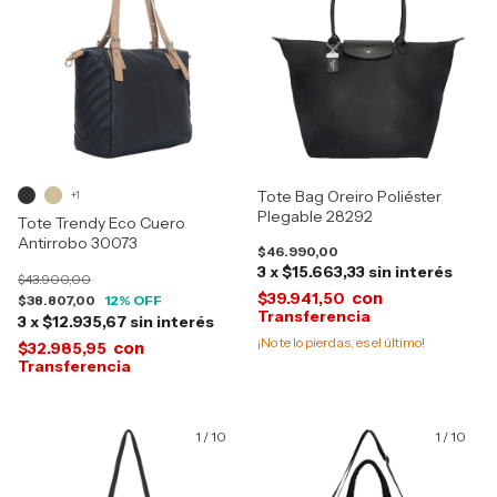
Tote Bag Oreiro Poliéster
+1
Plegable 28292
Tote Trendy Eco Cuero
Antirrobo 30073
$46.990,00
3
x
$15.663,33
sin interés
$43.900,00
con
$39.941,50
$38.807,00
12
% OFF
3
x
$12.935,67
sin interés
¡No te lo pierdas, es el último!
con
$32.985,95
1
/
10
1
/
10