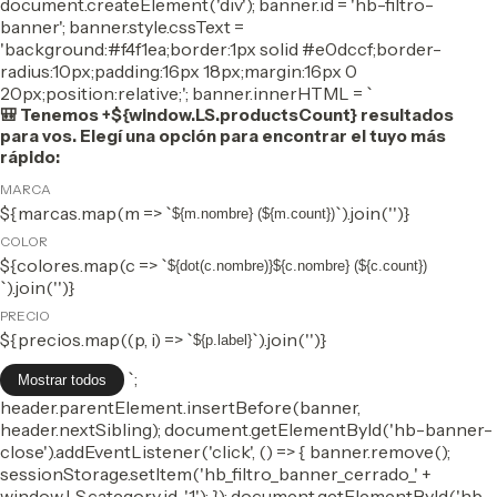
document.createElement('div'); banner.id = 'hb-filtro-
banner'; banner.style.cssText =
'background:#f4f1ea;border:1px solid #e0dccf;border-
radius:10px;padding:16px 18px;margin:16px 0
20px;position:relative;'; banner.innerHTML = `
🎒 Tenemos +${window.LS.productsCount} resultados
para vos. Elegí una opción para encontrar el tuyo más
rápido:
MARCA
${marcas.map(m => `
`).join('')}
${m.nombre} (${m.count})
COLOR
${colores.map(c => `
${dot(c.nombre)}${c.nombre} (${c.count})
`).join('')}
PRECIO
${precios.map((p, i) => `
`).join('')}
${p.label}
`;
Mostrar todos
header.parentElement.insertBefore(banner,
header.nextSibling); document.getElementById('hb-banner-
close').addEventListener('click', () => { banner.remove();
sessionStorage.setItem('hb_filtro_banner_cerrado_' +
window.LS.category.id, '1'); }); document.getElementById('hb-