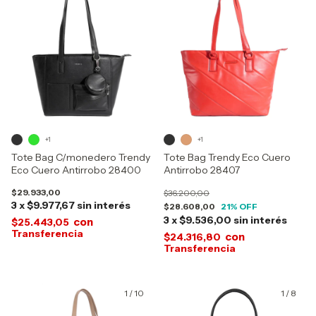
+1
+1
Tote Bag C/monedero Trendy
Tote Bag Trendy Eco Cuero
Eco Cuero Antirrobo 28400
Antirrobo 28407
$29.933,00
$36.200,00
3
x
$9.977,67
sin interés
$28.608,00
21
% OFF
3
x
$9.536,00
sin interés
con
$25.443,05
con
$24.316,80
1
/
10
1
/
8