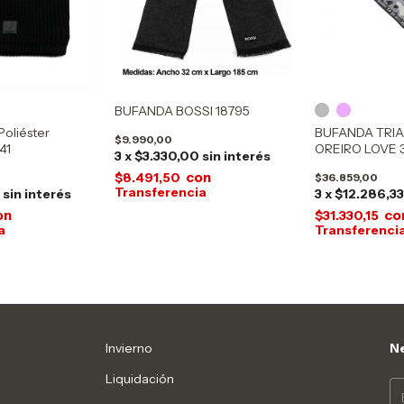
BUFANDA BOSSI 18795
Poliéster
BUFANDA TRI
$9.990,00
41
OREIRO LOVE 3
3
x
$3.330,00
sin interés
con
$8.491,50
$36.859,00
0
sin interés
3
x
$12.286,3
on
co
$31.330,15
Invierno
Ne
Liquidación