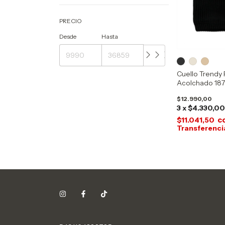
PRECIO
Desde
Hasta
Cuello Trendy 
Acolchado 187
$12.990,00
3
x
$4.330,0
c
$11.041,50