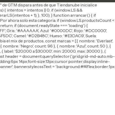
ges" de GTM dispara antes de que Tiendanube inicialice
 { intentos = intentos || 0; if (window.LS &&
rLS(intentos + 1); }, 100); } function arrancar() { if
 Por ahora solo esta categoria. if (window.LS.productsCount <
return; if (document.readyState === 'loading') {
FFF', Gris: '#AAAAAA', Azul: '#0000DC', Rojo: '#DC0000',
F5F5DC', Camel: '#D2B48C', Hueso: '#E3DAC9', Suela:
ia el mix de productos. const marcas = [{ nombre: 'Everlast',
{ nombre: 'Negro', count: 96 }, { nombre: 'Azul', count: 50 }, {
}, { label: '$20.000 a $30.000', min: 20000, max: 30000 }, {
{ const header = document.querySelector('.grid.grid-md-auto.mb-
dding:6px 14px;font-size:13px;cursor:pointer;display:inline-
banner'; banner.style.cssText = 'background:#f4f1ea;border:1px