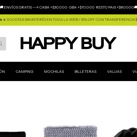
🚚 ENVÍOS GRATIS ---> CABA +$30.000 · GBA +$70.000 · RESTO PAIS +$80000
🔥☀️ 3 CUOTAS SIN INTERÉS EN TODA LA WEB / 15% OFF CON TRANSFERENCIA
IÓN
CAMPING
MOCHILAS
BILLETERAS
VALIJAS
VI