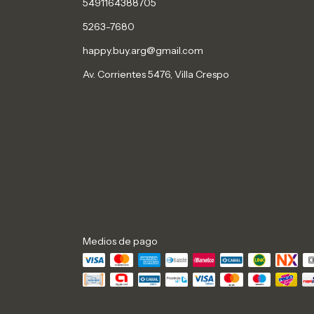
5491164388705
5263-7680
happy.buy.arg@gmail.com
Av. Corrientes 5476, Villa Crespo
Medios de pago