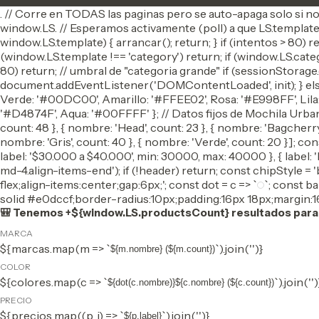
. // Corre en TODAS las paginas pero se auto-apaga solo si no 
window.LS. // Esperamos activamente (poll) a que LS.template 
window.LS.template) { arrancar(); return; } if (intentos > 80) r
(window.LS.template !== 'category') return; if (window.LS.cat
80) return; // umbral de "categoria grande" if (sessionStorage
document.addEventListener('DOMContentLoaded', init); } else
Verde: '#00DC00', Amarillo: '#FFEE02', Rosa: '#E998FF', Lila
'#D4874F', Aqua: '#00FFFF' }; // Datos fijos de Mochila Urban
count: 48 }, { nombre: 'Head', count: 23 }, { nombre: 'Bagcherry'
nombre: 'Gris', count: 40 }, { nombre: 'Verde', count: 20 }]; co
label: '$30.000 a $40.000', min: 30000, max: 40000 }, { label:
md-4.align-items-end'); if (!header) return; const chipStyle 
flex;align-items:center;gap:6px;'; const dot = c => `
`; const b
solid #e0dccf;border-radius:10px;padding:16px 18px;margin:16
🎒 Tenemos +${window.LS.productsCount} resultados para vo
MARCA
${marcas.map(m => `
`).join('')}
${m.nombre} (${m.count})
COLOR
${colores.map(c => `
`).join('')
${dot(c.nombre)}${c.nombre} (${c.count})
PRECIO
${precios.map((p, i) => `
`).join('')}
${p.label}