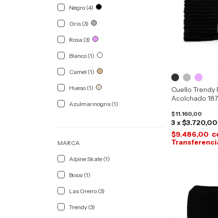
Negro (4)
Gris (3)
Rosa (3)
Blanco (1)
Camel (1)
Hueso (1)
Cuello Trendy 
Acolchado 18
Azulmarinogris (1)
$11.160,00
3
x
$3.720,00
c
$9.486,00
MARCA
Alpine Skate (1)
Bossi (1)
Las Oreiro (3)
Trendy (3)