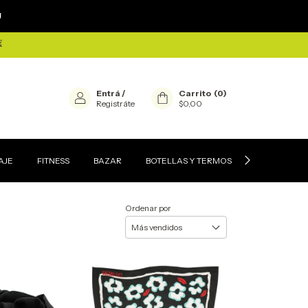
×

⏳
Entrá
/
Carrito
(
0
)
Registráte
$0,00
AJE
FITNESS
BAZAR
BOTELLAS Y TERMOS
CONTACTEN
Ordenar por