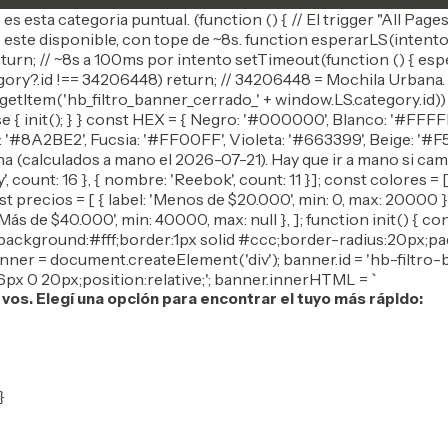
es esta categoria puntual. (function () { // El trigger "All Pa
este disponible, con tope de ~8s. function esperarLS(intentos)
eturn; // ~8s a 100ms por intento setTimeout(function () { espera
egory?.id !== 34206448) return; // 34206448 = Mochila Urbana.
.getItem('hb_filtro_banner_cerrado_' + window.LS.category.id)) 
 { init(); } } const HEX = { Negro: '#000000', Blanco: '#FFF
: '#8A2BE2', Fucsia: '#FF00FF', Violeta: '#663399', Beige: '#
a (calculados a mano el 2026-07-21). Hay que ir a mano si camb
, count: 16 }, { nombre: 'Reebok', count: 11 }]; const colores = [
nst precios = [ { label: 'Menos de $20.000', min: 0, max: 20000 
 'Más de $40.000', min: 40000, max: null }, ]; function init() 
= 'background:#fff;border:1px solid #ccc;border-radius:20px;pa
anner = document.createElement('div'); banner.id = 'hb-filtro-
px 0 20px;position:relative;'; banner.innerHTML = `
s. Elegí una opción para encontrar el tuyo más rápido:
}