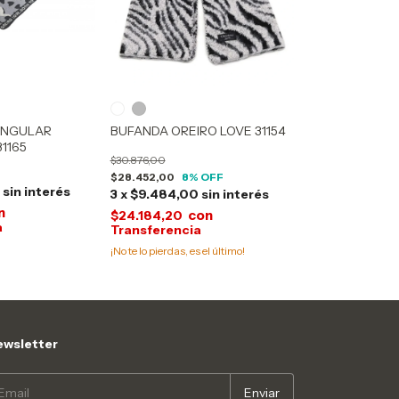
ANGULAR
BUFANDA OREIRO LOVE 31154
1165
$30.876,00
$28.452,00
8
% OFF
3
sin interés
3
x
$9.484,00
sin interés
n
con
$24.184,20
¡No te lo pierdas, es el último!
wsletter