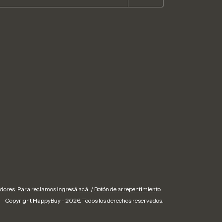
idores. Para reclamos
ingresá acá.
/
Botón de arrepentimiento
Copyright HappyBuy - 2026. Todos los derechos reservados.