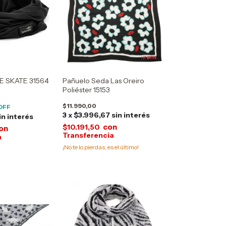
E SKATE 31564
Pañuelo Seda Las Oreiro
Poliéster 15153
$11.990,00
OFF
3
x
$3.996,67
sin interés
in interés
con
$10.191,50
on
¡No te lo pierdas, es el último!