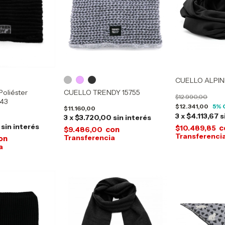
CUELLO ALPIN
Poliéster
CUELLO TRENDY 15755
$12.990,00
743
$12.341,00
5
% 
$11.160,00
3
x
$4.113,67
s
3
x
$3.720,00
sin interés
sin interés
c
$10.489,85
con
$9.486,00
on