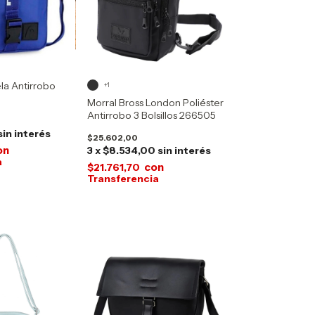
la Antirrobo
+1
Morral Bross London Poliéster
Antirrobo 3 Bolsillos 266505
sin interés
$25.602,00
on
3
x
$8.534,00
sin interés
con
$21.761,70