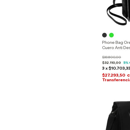
Phone Bag Ore
Cuero Anti De
$33.800,00
$32.110,00
5
% 
3
x
$10.703,3
c
$27.293,50