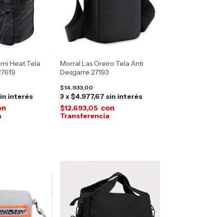
mi Heat Tela
Morral Las Oreiro Tela Anti
27619
Desgarre 27193
$14.933,00
in interés
3
x
$4.977,67
sin interés
on
con
$12.693,05