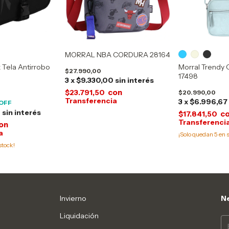
MORRAL NBA CORDURA 28164
 Tela Antirrobo
Morral Trendy 
$27.990,00
17498
3
x
$9.330,00
sin interés
con
$23.791,50
$20.990,00
3
x
$6.996,67
OFF
0
sin interés
c
$17.841,50
on
¡Solo quedan
5
en s
stock!
Invierno
Ne
Liquidación