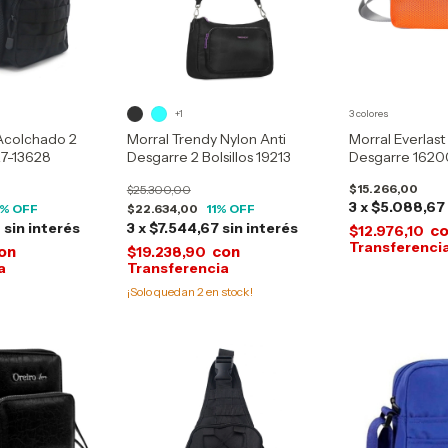
+1
3 colores
 Acolchado 2
Morral Trendy Nylon Anti
Morral Everlast
27-13628
Desgarre 2 Bolsillos 19213
Desgarre 1620
$15.266,00
$25.300,00
3
x
$5.088,67
% OFF
$22.634,00
11
% OFF
0
sin interés
3
x
$7.544,67
sin interés
c
$12.976,10
on
con
$19.238,90
¡Solo quedan
2
en stock!