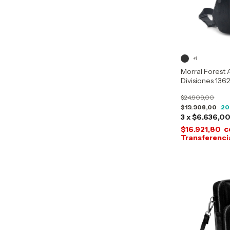
+1
Morral Forest
Divisiones 136
$24.909,00
$19.908,00
20
3
x
$6.636,0
c
$16.921,80