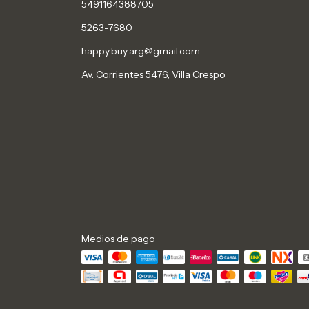
5491164388705
5263-7680
happy.buy.arg@gmail.com
Av. Corrientes 5476, Villa Crespo
Medios de pago