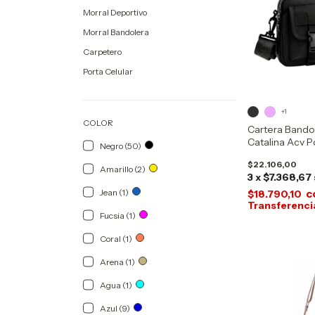
Morral Deportivo
Morral Bandolera
Carpetero
Porta Celular
+1
COLOR
Cartera Bando
Catalina Acv P
Negro (50)
Antirrobo 2 Bol
$22.106,00
Amarillo (2)
3
x
$7.368,67
c
Jean (1)
$18.790,10
Fucsia (1)
Coral (1)
Arena (1)
Agua (1)
Azul (9)