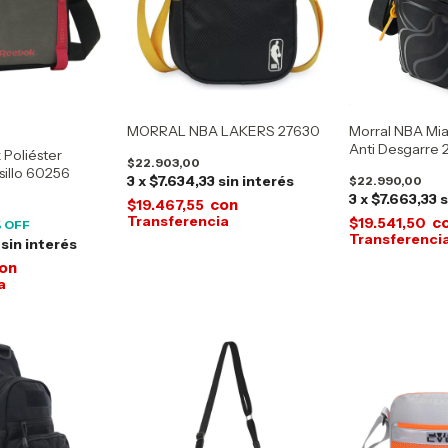
MORRAL NBA LAKERS 27630
Morral NBA Mia
Anti Desgarre 
 Poliéster
$22.903,00
lsillo 60256
3
x
$7.634,33
sin interés
$22.990,00
3
x
$7.663,33
s
con
$19.467,55
c
$19.541,50
 OFF
sin interés
on