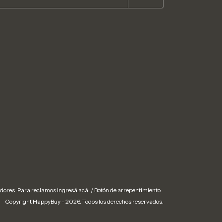
idores. Para reclamos
ingresá acá.
/
Botón de arrepentimiento
Copyright HappyBuy - 2026. Todos los derechos reservados.