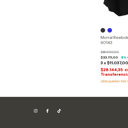
Morral Reebok
60143
$35.990,00
$33.111,00
8
% 
3
x
$11.037,0
c
$28.144,35
¡Solo quedan
3
en 