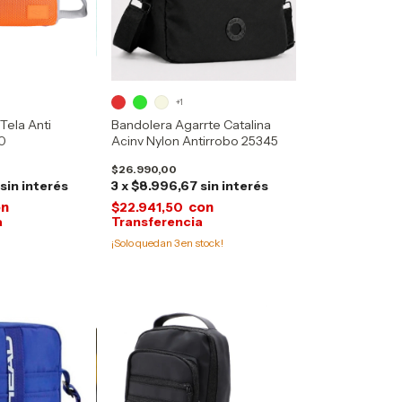
+1
 Tela Anti
Bandolera Agarrte Catalina
0
Acinv Nylon Antirrobo 25345
$26.990,00
sin interés
3
x
$8.996,67
sin interés
on
con
$22.941,50
¡Solo quedan
3
en stock!