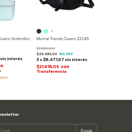
+1
Cuero Antirrobo
Morral Trendy Cuero 22245
$27.600,00
$25.433,00
8
% OFF
sin interés
3
x
$8.477,67
sin interés
on
con
$21.618,05
tock!
wsletter