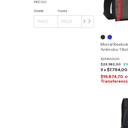
PRECIO
Desde
Hasta
Morral Reebok
Antirrobo 1 Bo
$23.800,00
$23.382,00
2
%
3
x
$7.794,00
c
$19.874,70