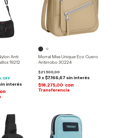
+2
Nylon Anti
Morral Miss Unique Eco Cuero
illos 19212
Antirrobo 30224
$21.500,00
3
x
$7.166,67
sin interés
% OFF
sin interés
con
$18.275,00
on