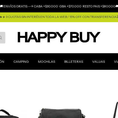
🚚 ENVÍOS GRATIS ---> CABA +$30.000 · GBA +$70.000 · RESTO PAIS +$80000
🔥☀️ 3 CUOTAS SIN INTERÉS EN TODA LA WEB / 15% OFF CON TRANSFERENCIA
IÓN
CAMPING
MOCHILAS
BILLETERAS
VALIJAS
VI