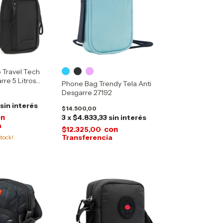
 Travel Tech
rre 5 Litros
Phone Bag Trendy Tela Anti
Desgarre 27192
sin interés
$14.500,00
on
3
x
$4.833,33
sin interés
con
$12.325,00
tock!