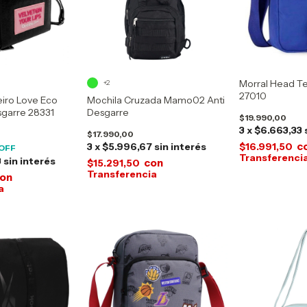
Morral Head Te
+2
27010
iro Love Eco
Mochila Cruzada Mamo02 Anti
sgarre 28331
Desgarre
$19.990,00
3
x
$6.663,33
$17.990,00
c
3
x
$5.996,67
sin interés
$16.991,50
OFF
3
sin interés
con
$15.291,50
on