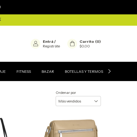
×

⏳
Entrá
/
Carrito
(
0
)
Registráte
$0,00
AJE
FITNESS
BAZAR
BOTELLAS Y TERMOS
CONTACTEN
Ordenar por