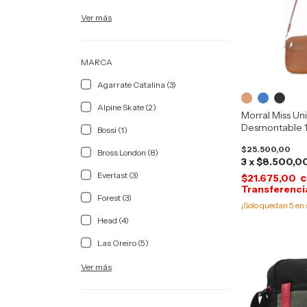
Ver más
MARCA
Agarrate Catalina (3)
Alpine Skate (2)
Morral Miss Un
Desmontable 
Bossi (1)
$25.500,00
Bross London (8)
3
x
$8.500,0
Everlast (3)
c
$21.675,00
Forest (3)
¡Solo quedan
5
en 
Head (4)
Las Oreiro (5)
Ver más