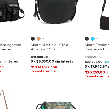
+1
+1
lera Agarrate
Morral Miss Unique Tela
Morral Trendy 
oliéster
Antirrobo 17732
Desgarre 2 Bols
sillos 26335
$18.990,00
$26.600,00
sin interés
3
x
$6.330,00
sin interés
$23.828,00
10
3
x
$7.942,67
on
con
$16.141,50
c
$20.253,80