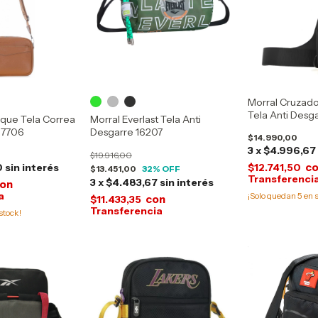
Morral Cruzado
Tela Anti Desga
ique Tela Correa
Morral Everlast Tela Anti
53540
17706
Desgarre 16207
$14.990,00
3
x
$4.996,67
$19.916,00
c
0
sin interés
$12.741,50
$13.451,00
32
% OFF
3
x
$4.483,67
sin interés
on
¡Solo quedan
5
en s
con
$11.433,35
stock!