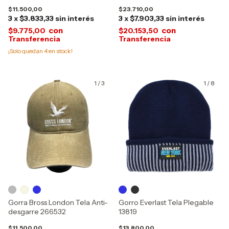
$11.500,00
$23.710,00
3
x
$3.833,33
sin interés
3
x
$7.903,33
sin interés
con
con
$9.775,00
$20.153,50
¡Solo quedan
4
en stock!
1
/
3
1
/
8
Gorra Bross London Tela Anti-
Gorro Everlast Tela Plegable
desgarre 266532
13819
$11.500,00
$13.800,00