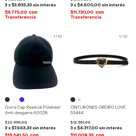
3
x
$3.833,33
sin interés
3
x
$4.600,00
sin interés
con
con
$9.775,00
$11.730,00
1
/
10
1
/
10
+2
Gorra Cap Reebok Poliéster
CINTURONES OREIRO LOVE
Anti-desgarre 60028
53444
$22.990,00
$12.951,00
3
x
$7.663,33
sin interés
3
x
$4.317,00
sin interés
con
con
$19.541,50
$11.008,35