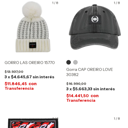
1
/
8
1
/
8
GORRO LAS OREIRO 15770
Gorra CAP OREIRO LOVE
$13.937,00
30382
3
x
$4.645,67
sin interés
con
$11.846,45
$16.990,00
3
x
$5.663,33
sin interés
con
$14.441,50
1
/
6
1
/
8