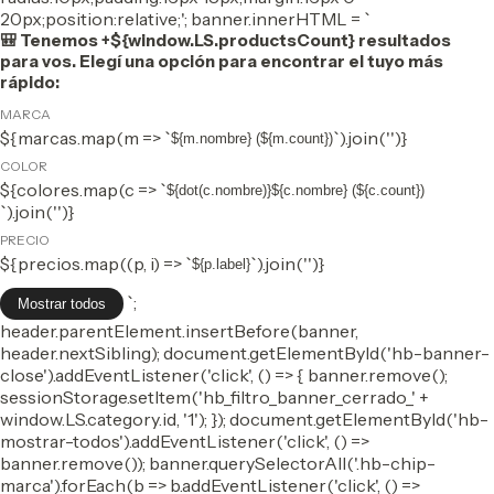
20px;position:relative;'; banner.innerHTML = `
🎒 Tenemos +${window.LS.productsCount} resultados
para vos. Elegí una opción para encontrar el tuyo más
rápido:
MARCA
${marcas.map(m => `
`).join('')}
${m.nombre} (${m.count})
COLOR
${colores.map(c => `
${dot(c.nombre)}${c.nombre} (${c.count})
`).join('')}
PRECIO
${precios.map((p, i) => `
`).join('')}
${p.label}
`;
Mostrar todos
header.parentElement.insertBefore(banner,
header.nextSibling); document.getElementById('hb-banner-
close').addEventListener('click', () => { banner.remove();
sessionStorage.setItem('hb_filtro_banner_cerrado_' +
window.LS.category.id, '1'); }); document.getElementById('hb-
mostrar-todos').addEventListener('click', () =>
banner.remove()); banner.querySelectorAll('.hb-chip-
marca').forEach(b => b.addEventListener('click', () =>