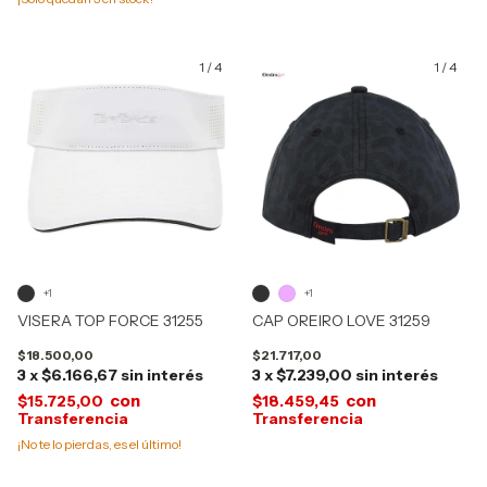
1
/
4
1
/
4
+1
+1
VISERA TOP FORCE 31255
CAP OREIRO LOVE 31259
$18.500,00
$21.717,00
3
x
$6.166,67
sin interés
3
x
$7.239,00
sin interés
con
con
$15.725,00
$18.459,45
¡No te lo pierdas, es el último!