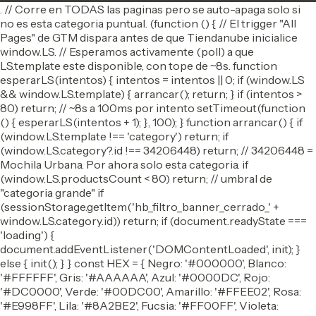
. // Corre en TODAS las paginas pero se auto-apaga solo si
no es esta categoria puntual. (function () { // El trigger "All
Pages" de GTM dispara antes de que Tiendanube inicialice
window.LS. // Esperamos activamente (poll) a que
LS.template este disponible, con tope de ~8s. function
esperarLS(intentos) { intentos = intentos || 0; if (window.LS
&& window.LS.template) { arrancar(); return; } if (intentos >
80) return; // ~8s a 100ms por intento setTimeout(function
() { esperarLS(intentos + 1); }, 100); } function arrancar() { if
(window.LS.template !== 'category') return; if
(window.LS.category?.id !== 34206448) return; // 34206448 =
Mochila Urbana. Por ahora solo esta categoria. if
(window.LS.productsCount < 80) return; // umbral de
"categoria grande" if
(sessionStorage.getItem('hb_filtro_banner_cerrado_' +
window.LS.category.id)) return; if (document.readyState ===
'loading') {
document.addEventListener('DOMContentLoaded', init); }
else { init(); } } const HEX = { Negro: '#000000', Blanco:
'#FFFFFF', Gris: '#AAAAAA', Azul: '#0000DC', Rojo:
'#DC0000', Verde: '#00DC00', Amarillo: '#FFEE02', Rosa:
'#E998FF', Lila: '#8A2BE2', Fucsia: '#FF00FF', Violeta: