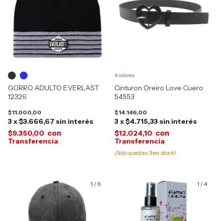
4 colores
GORRO ADULTO EVERLAST
Cinturon Oreiro Love Cuero
12326
54553
$11.000,00
$14.146,00
3
x
$3.666,67
sin interés
3
x
$4.715,33
sin interés
con
con
$9.350,00
$12.024,10
¡Solo quedan
3
en stock!
1
/
6
1
/
4