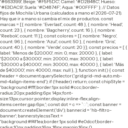
'#663399', Beige: '#F5F5DC', Camel: '#D2B48C', Hueso:
'#E3DAC9', Suela: '#D4874F', Aqua: '#00FFFF' }; // Datos
fijos de Mochila Urbana (calculados a mano el 2026-07-21).
Hay que ir a mano si cambia el mix de productos. const
marcas = [{ nombre: 'Everlast', count: 48 }, { nombre: 'Head',
count: 23 }, { nombre: 'Bagcherry', count: 16 }, { nombre:
'Reebok', count: 11 }]; const colores = [{ nombre: 'Negro',
count: 96 }, { nombre: 'Azul', count: 50 }, { nombre: 'Gris',
count: 40 }, { nombre: 'Verde', count: 20 }]; const precios = [ {
label: 'Menos de $20.000', min: 0, max: 20000 }, { label:
'$20.000 a $30.000', min: 20000, max: 30000 }, { label:
'$30.000 a $40.000', min: 30000, max: 40000 }, { label: 'Más
de $40.000', min: 40000, max: null }, ]; function init() { const
header = document.querySelector('.grid.grid-md-auto.mb-
md-4.align-items-end'); if (!header) return; const chipStyle =
'background:#fff;border:1px solid #ccc;border-
radius:20px;padding:6px 14px;font-
size:13px;cursor:pointer;display:inline-flex;align-
items:center;gap:6px;'; const dot = c => `
`; const banner =
document.createElement('div'); banner.id = 'hb-filtro-
banner'; banner.style.cssText =
'background:#f4f1ea;border:1px solid #e0dccf;border-
radius:10px;padding:16px 18px;margin:16px 0