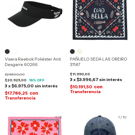
Visera Reebok Poliéster Anti
PAÑUELO SEDA LAS OREIRO
Desgarre 60266
31147
$11.990,00
$24.800,00
3
x
$3.996,67
sin interés
$20.925,00
16
% OFF
3
x
$6.975,00
sin interés
con
$10.191,50
con
$17.786,25
1
/
6
1
/
10