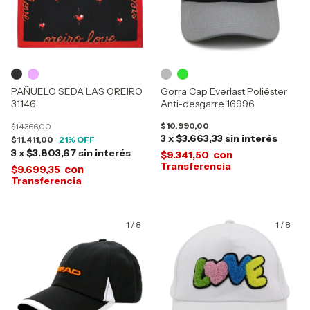
PAÑUELO SEDA LAS OREIRO
Gorra Cap Everlast Poliéster
31146
Anti-desgarre 16996
$10.990,00
$14.366,00
3
x
$3.663,33
sin interés
$11.411,00
21
% OFF
3
x
$3.803,67
sin interés
con
$9.341,50
con
$9.699,35
1
/
8
1
/
8