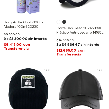
Body Ac Be Cool X100ml
Madera 100ml 20230
Gorra Cap Head 2021221830
Plástico Anti-desgarre 14168-
$9.900,00
17006
3
x
$3.300,00
sin interés
$14.900,00
con
$8.415,00
3
x
$4.966,67
sin interés
con
$12.665,00
1
/
8
1
/
3