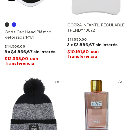
GORRA INFANTIL REGULABLE
TRENDY 13672
Gorra Cap Head Plástico
Reforzada 14171
$11.990,00
3
x
$3.996,67
sin interés
$14.900,00
con
3
x
$4.966,67
sin interés
$10.191,50
con
$12.665,00
1
/
8
1
/
3