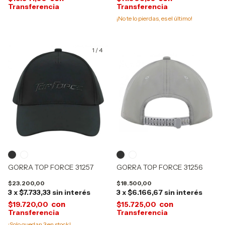
¡No te lo pierdas, es el último!
1
/
4
GORRA TOP FORCE 31257
GORRA TOP FORCE 31256
$23.200,00
$18.500,00
3
x
$7.733,33
sin interés
3
x
$6.166,67
sin interés
con
con
$19.720,00
$15.725,00
¡Solo quedan
3
en stock!