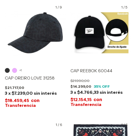
1
/
9
1
/
5
CAP REEBOK 60044
+1
CAP OREIRO LOVE 31258
$21.990,00
$14.299,00
35
% OFF
$21.717,00
3
x
$4.766,33
sin interés
3
x
$7.239,00
sin interés
con
$12.154,15
con
$18.459,45
1
/
6
1
/
6