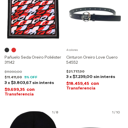
4 colores
Pañuelo Seda Oreiro Poliéster
Cinturon Oreiro Love Cuero
31142
54552
$21.717,00
$11.990,00
3
x
$7.239,00
sin interés
$11.411,00
5
% OFF
3
x
$3.803,67
sin interés
con
$18.459,45
con
$9.699,35
1
/
8
1
/
10