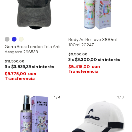
Body Ac Be Love X100ml
100ml 20247
Gorra Bross London Tela Anti-
desgarre 266533
$9.900,00
3
x
$3.300,00
sin interés
$11.500,00
con
3
x
$3.833,33
sin interés
$8.415,00
con
$9.775,00
1
/
4
1
/
8