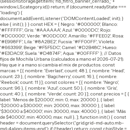
(sessionStorage.getItem('hb_filtro_banner_cerrado_' +
window.LS.category.id)) return; if (document.readyState ===
'loading') {
document.addEventListener('DOMContentLoaded', init); }
else { init(); } } const HEX = { Negro: '#000000', Blanco:
'#FFFFFF', Gris: '#AAAAAA', Azul: '#0000DC', Rojo:
'#DC0000', Verde: '#00DC00', Amarillo: '#FFEE02', Rosa:
'#E998FF', Lila: '#8A2BE2', Fucsia: '#FF00FF', Violeta:
'#663399', Beige: '#F5F5DC', Camel: '#D2B48C', Hueso:
'#E3DAC9', Suela: '#D4874F', Aqua: '#00FFFF' }; // Datos
fijos de Mochila Urbana (calculados a mano el 2026-07-21).
Hay que ir a mano si cambia el mix de productos. const
marcas = [{ nombre: 'Everlast', count: 48 }, { nombre: 'Head',
count: 23 }, { nombre: 'Bagcherry', count: 16 }, { nombre:
'Reebok', count: 11 }]; const colores = [{ nombre: 'Negro',
count: 96 }, { nombre: 'Azul', count: 50 }, { nombre: 'Gris',
count: 40 }, { nombre: 'Verde', count: 20 }]; const precios = [ {
label: 'Menos de $20.000', min: 0, max: 20000 }, { label:
'$20.000 a $30.000', min: 20000, max: 30000 }, { label:
'$30.000 a $40.000', min: 30000, max: 40000 }, { label: 'Más
de $40.000', min: 40000, max: null }, ]; function init() { const
header = document.querySelector('.grid.grid-md-auto.mb-
md-4.align-items-end'); if (!header) return; const chipStyle =