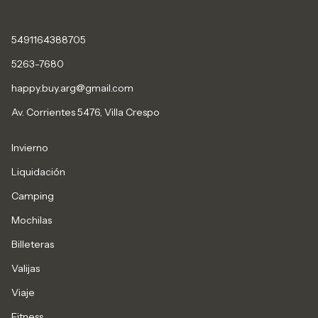
5491164388705
5263-7680
happy.buy.arg@gmail.com
Av. Corrientes 5476, Villa Crespo
Invierno
Liquidación
Camping
Mochilas
Billeteras
Valijas
Viaje
Fitness