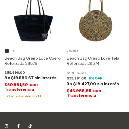
+1
2 colores
Beach Bag Oreiro Love Cuero
Beach Bag Oreiro Love Tela
Reforzada 28879
Reforzada 28874
$59.990,00
$59.990,00
3
x
$19.996,67
sin interés
$55.281,00
8
% OFF
3
x
$18.427,00
sin interés
con
$50.991,50
con
$46.988,85
¡Solo quedan
4
en stock!