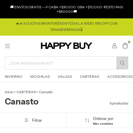
×
🚚 ENVÍOS GRATIS ---> CABA +$30.000 · GBA +$70.000 · RESTO PAIS
+$80000🚚
🔥☀️ 3 CUOTAS SIN INTERÉS EN TODA LA WEB / 15% OFF CON
TRANSFERENCIA⏳
0
INVIERNO
MOCHILAS
VALIJAS
CARTERAS
ACCESORIOS D
Inicio
>
CARTERAS
>
Canasto
Canasto
6 productos
Ordenar por:
Filtrar
Más vendidos