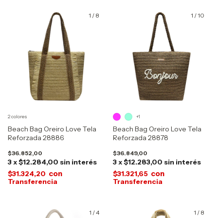
1
/
8
1
/
10
2 colores
+1
Beach Bag Oreiro Love Tela
Beach Bag Oreiro Love Tela
Reforzada 28886
Reforzada 28878
$36.852,00
$36.849,00
3
x
$12.284,00
sin interés
3
x
$12.283,00
sin interés
con
con
$31.324,20
$31.321,65
1
/
4
1
/
8