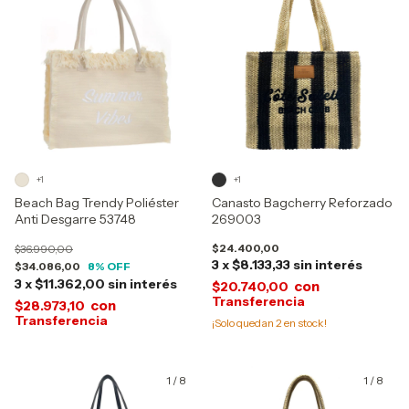
+1
+1
Beach Bag Trendy Poliéster
Canasto Bagcherry Reforzado
Anti Desgarre 53748
269003
$24.400,00
$36.990,00
3
x
$8.133,33
sin interés
$34.086,00
8
% OFF
3
x
$11.362,00
sin interés
con
$20.740,00
con
$28.973,10
¡Solo quedan
2
en stock!
1
/
8
1
/
8