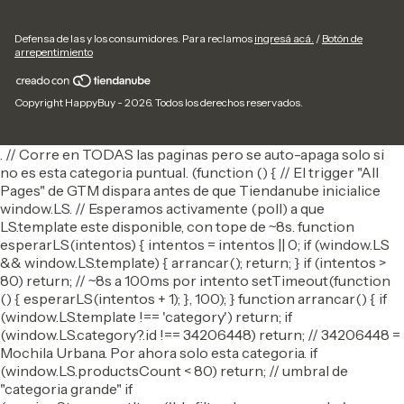
Defensa de las y los consumidores. Para reclamos
ingresá acá.
/
Botón de
arrepentimiento
Copyright HappyBuy - 2026. Todos los derechos reservados.
. // Corre en TODAS las paginas pero se auto-apaga solo si
no es esta categoria puntual. (function () { // El trigger "All
Pages" de GTM dispara antes de que Tiendanube inicialice
window.LS. // Esperamos activamente (poll) a que
LS.template este disponible, con tope de ~8s. function
esperarLS(intentos) { intentos = intentos || 0; if (window.LS
&& window.LS.template) { arrancar(); return; } if (intentos >
80) return; // ~8s a 100ms por intento setTimeout(function
() { esperarLS(intentos + 1); }, 100); } function arrancar() { if
(window.LS.template !== 'category') return; if
(window.LS.category?.id !== 34206448) return; // 34206448 =
Mochila Urbana. Por ahora solo esta categoria. if
(window.LS.productsCount < 80) return; // umbral de
"categoria grande" if