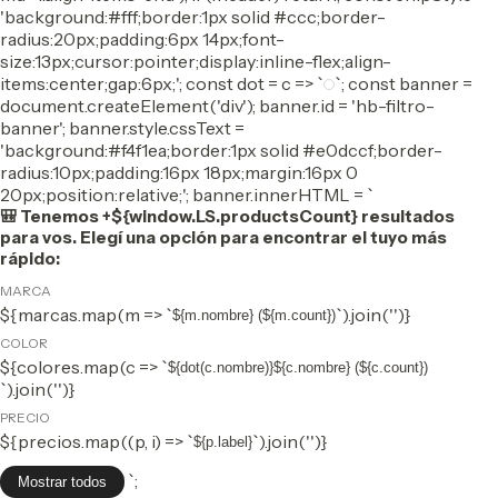
'background:#fff;border:1px solid #ccc;border-
radius:20px;padding:6px 14px;font-
size:13px;cursor:pointer;display:inline-flex;align-
items:center;gap:6px;'; const dot = c => `
`; const banner =
document.createElement('div'); banner.id = 'hb-filtro-
banner'; banner.style.cssText =
'background:#f4f1ea;border:1px solid #e0dccf;border-
radius:10px;padding:16px 18px;margin:16px 0
20px;position:relative;'; banner.innerHTML = `
🎒 Tenemos +${window.LS.productsCount} resultados
para vos. Elegí una opción para encontrar el tuyo más
rápido:
MARCA
${marcas.map(m => `
`).join('')}
${m.nombre} (${m.count})
COLOR
${colores.map(c => `
${dot(c.nombre)}${c.nombre} (${c.count})
`).join('')}
PRECIO
${precios.map((p, i) => `
`).join('')}
${p.label}
`;
Mostrar todos