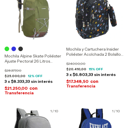
Mochila y Cartuchera Insider
Poliéster Acolchada 2 Bolsillos
Mochila Alpine Skate Poliéster
15298
Ajuste Pectoral 26 Litros
$24.000,00
16242
$20.410,00
15
% OFF
$28.377,00
3
x
$6.803,33
sin interés
$25.000,00
12
% OFF
con
3
x
$8.333,33
sin interés
$17.348,50
con
$21.250,00
1
/
10
1
/
10