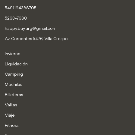
5491164388705
5263-7680
happy.buy.arg@gmail.com
Av. Corrientes 5476, Villa Crespo
Invierno
Liquidación
Camping
Mochilas
Billeteras
Valijas
Viaje
Fitness