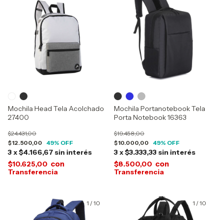
Mochila Head Tela Acolchado
Mochila Portanotebook Tela
27400
Porta Notebook 16363
$24.431,00
$19.458,00
$12.500,00
49
% OFF
$10.000,00
49
% OFF
3
x
$4.166,67
sin interés
3
x
$3.333,33
sin interés
con
con
$10.625,00
$8.500,00
1
/
10
1
/
10