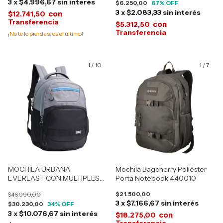
3
x
$4.996,67
sin interés
$6.250,00
67
% OFF
3
x
$2.083,33
sin interés
con
$12.741,50
con
$5.312,50
¡No te lo pierdas, es el último!
1
/
10
1
/
7
MOCHILA URBANA
Mochila Bagcherry Poliéster
EVERLAST CON MULTIPLES
Porta Notebook 440010
BOLSILLOS 28177
$21.500,00
$46.090,00
3
x
$7.166,67
sin interés
$30.230,00
34
% OFF
3
x
$10.076,67
sin interés
con
$18.275,00