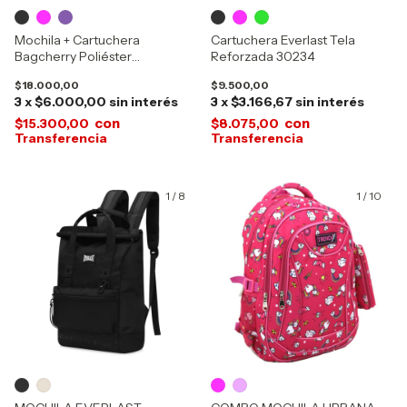
Mochila + Cartuchera
Cartuchera Everlast Tela
Bagcherry Poliéster
Reforzada 30234
Acolchada 2 Bolsillos 440006
$18.000,00
$9.500,00
3
x
$6.000,00
sin interés
3
x
$3.166,67
sin interés
con
con
$15.300,00
$8.075,00
1
/
8
1
/
10