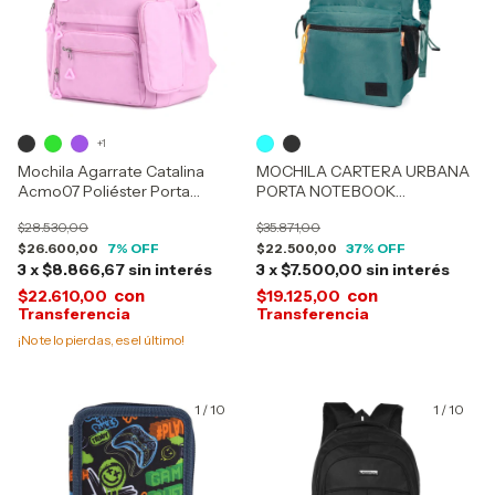
+1
Mochila Agarrate Catalina
MOCHILA CARTERA URBANA
Acmo07 Poliéster Porta
PORTA NOTEBOOK
Notebook 5 Bolsillos
EVERLAST 21950
$28.530,00
$35.871,00
$26.600,00
7
% OFF
$22.500,00
37
% OFF
3
x
$8.866,67
sin interés
3
x
$7.500,00
sin interés
con
con
$22.610,00
$19.125,00
¡No te lo pierdas, es el último!
1
/
10
1
/
10