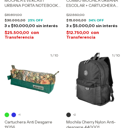
MOCHILA EVERLAST
COMBO MOCHILA URBANA
URBANA PORTA NOTEBOOK
ESCOLAR + CARTUCHERA
16949
TRENDY 15295
$39.891,00
$22.560,00
$30.000,00
25
% OFF
$15.000,00
34
% OFF
3
x
$10.000,00
sin interés
3
x
$5.000,00
sin interés
con
con
$25.500,00
$12.750,00
1
/
10
1
/
10
+1
+2
Cartuchera Anti Desgarre
Mochila Cherry Nylon Anti-
11056
desgarre 440001