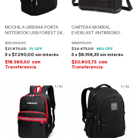
MOCHILA URBANA PORTA
CARTERA MORRAL
NOTEBOOK USB FOREST 24
EVERLAST ANTIRROBO
Lts 50472-51465
22645
$22.000,00
$44.990,00
$21.870,00
1
% OFF
$24.475,00
46
% OFF
3
x
$7.290,00
sin interés
3
x
$8.158,33
sin interés
con
con
$18.589,50
$20.803,75
1
/
10
1
/
10