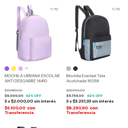
1
/
10
1
/
10
+7
MOCHILA URBANA ESCOLAR
Mochila Everlast Tela
ANTI DESGARRE 14410
Acolchada 16058
$10.340,00
$25.990,00
$6.000,00
42
% OFF
$9.754,00
62
% OFF
3
x
$2.000,00
sin interés
3
x
$3.251,33
sin interés
con
con
$5.100,00
$8.290,90