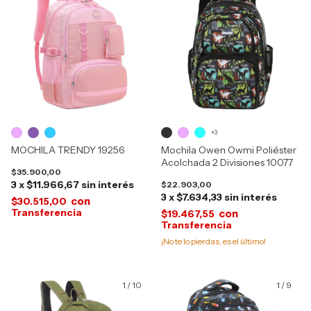
+3
MOCHILA TRENDY 19256
Mochila Owen Owmi Poliéster
Acolchada 2 Divisiones 10077
$35.900,00
3
x
$11.966,67
sin interés
$22.903,00
3
x
$7.634,33
sin interés
con
$30.515,00
con
$19.467,55
¡No te lo pierdas, es el último!
1
/
10
1
/
9