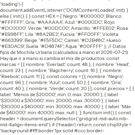
'loading') {
document.addEventListener('DOMContentLoaded', init); }
else { init(); } } const HEX = { Negro: '#000000', Blanco:
'#FFFFFF', Gris: '#AAAAAA', Azul: '#0000DC', Rojo:
'#DC0000', Verde: '#00DC00', Amarillo: '#FFEE02', Rosa:
'#E998FF', Lila: '#8A2BE2', Fucsia: '#FF00FF', Violeta:
'#663399', Beige: '#F5F5DC', Camel: '#D2B48C', Hueso:
'#E3DAC9', Suela: '#D4874F', Aqua: '#00FFFF' }; // Datos
fijos de Mochila Urbana (calculados a mano el 2026-07-21).
Hay que ir a mano si cambia el mix de productos. const
marcas = [{ nombre: 'Everlast', count: 48 }, { nombre: 'Head',
count: 23 }, { nombre: 'Bagcherry', count: 16 }, { nombre:
'Reebok', count: 11 }]; const colores = [{ nombre: 'Negro',
count: 96 }, { nombre: 'Azul', count: 50 }, { nombre: 'Gris',
count: 40 }, { nombre: 'Verde', count: 20 }]; const precios = [ {
label: 'Menos de $20.000', min: 0, max: 20000 }, { label:
'$20.000 a $30.000', min: 20000, max: 30000 }, { label:
'$30.000 a $40.000', min: 30000, max: 40000 }, { label: 'Más
de $40.000', min: 40000, max: null }, ]; function init() { const
header = document.querySelector('.grid.grid-md-auto.mb-
md-4.align-items-end'); if (!header) return; const chipStyle =
'background:#fff;border:1px solid #ccc;border-