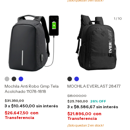
¡Solo quedan
3
en stock!
1
/
10
1
/
10
Mochila Anti Robo Gmp Tela
MOCHILA EVERLAST 28477
Acolchado 11078-1818
$35.000,00
$31.350,00
$25.760,00
26
% OFF
3
x
$10.450,00
sin interés
3
x
$8.586,67
sin interés
con
$26.647,50
con
$21.896,00
¡Solo quedan
2
en stock!