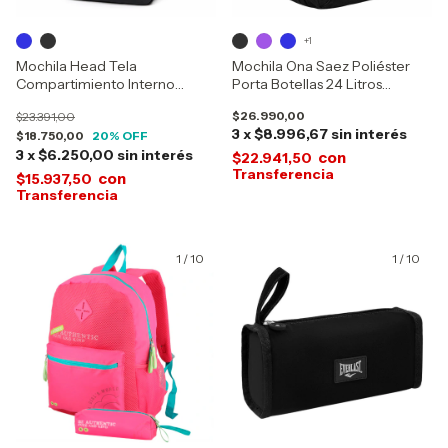
+1
Mochila Head Tela
Mochila Ona Saez Poliéster
Compartimiento Interno
Porta Botellas 24 Litros
21962
25230012
$26.990,00
$23.391,00
3
x
$8.996,67
sin interés
$18.750,00
20
% OFF
3
x
$6.250,00
sin interés
con
$22.941,50
con
$15.937,50
1
/
10
1
/
10