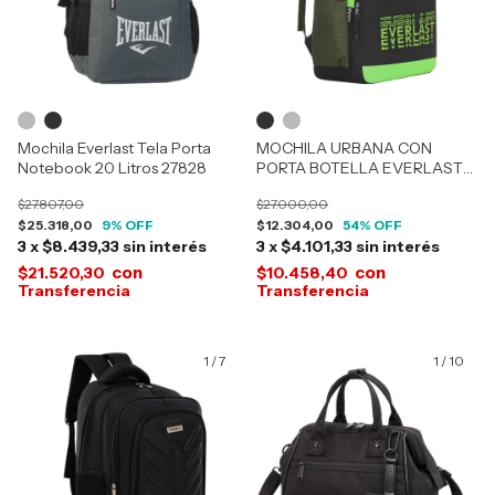
Mochila Everlast Tela Porta
MOCHILA URBANA CON
Notebook 20 Litros 27828
PORTA BOTELLA EVERLAST
16269-16270
$27.807,00
$27.000,00
$25.318,00
9
% OFF
$12.304,00
54
% OFF
3
x
$8.439,33
sin interés
3
x
$4.101,33
sin interés
con
con
$21.520,30
$10.458,40
1
/
7
1
/
10