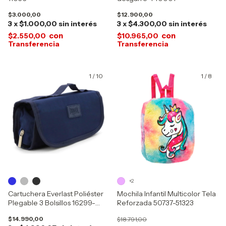
$3.000,00
$12.900,00
3
x
$1.000,00
sin interés
3
x
$4.300,00
sin interés
con
con
$2.550,00
$10.965,00
1
/
10
1
/
8
+2
Cartuchera Everlast Poliéster
Mochila Infantil Multicolor Tela
Plegable 3 Bolsillos 16299-
Reforzada 50737-51323
17528-30228
$14.990,00
$18.791,00