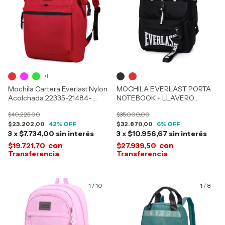
+1
Mochila Cartera Everlast Nylon
MOCHILA EVERLAST PORTA
Acolchada 22335-21484-
NOTEBOOK + LLAVERO
21718-21719-21908-21909-
DESMONTABLE 21931
$40.225,00
$35.000,00
22158-22159
$23.202,00
42
% OFF
$32.870,00
6
% OFF
3
x
$7.734,00
sin interés
3
x
$10.956,67
sin interés
con
con
$19.721,70
$27.939,50
1
/
10
1
/
8