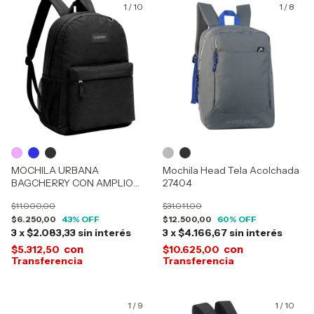
1
/
10
1
/
8
MOCHILA URBANA
Mochila Head Tela Acolchada
BAGCHERRY CON AMPLIO
27404
COMPARTIMIENTO 440035-
$11.000,00
$31.011,00
440050-440004
$6.250,00
43
% OFF
$12.500,00
60
% OFF
3
x
$2.083,33
sin interés
3
x
$4.166,67
sin interés
con
con
$5.312,50
$10.625,00
1
/
9
1
/
10