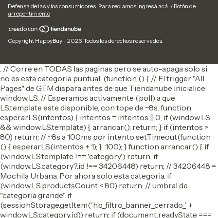
Defensa de las y los consumidores. Para reclamos
ingresá acá.
/
Botón de
arrepentimiento
Copyright HappyBuy - 2026. Todos los derechos reservados.
. // Corre en TODAS las paginas pero se auto-apaga solo si
no es esta categoria puntual. (function () { // El trigger "All
Pages" de GTM dispara antes de que Tiendanube inicialice
window.LS. // Esperamos activamente (poll) a que
LS.template este disponible, con tope de ~8s. function
esperarLS(intentos) { intentos = intentos || 0; if (window.LS
&& window.LS.template) { arrancar(); return; } if (intentos >
80) return; // ~8s a 100ms por intento setTimeout(function
() { esperarLS(intentos + 1); }, 100); } function arrancar() { if
(window.LS.template !== 'category') return; if
(window.LS.category?.id !== 34206448) return; // 34206448 =
Mochila Urbana. Por ahora solo esta categoria. if
(window.LS.productsCount < 80) return; // umbral de
"categoria grande" if
(sessionStorage.getItem('hb_filtro_banner_cerrado_' +
window.LS.category.id)) return; if (document.readyState ===