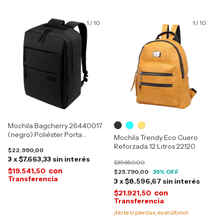
1
/
10
1
/
10
Mochila Bagcherry 26440017
(negro) Poliéster Porta
Mochila Trendy Eco Cuero
Notebook 25 Litros
Reforzada 12 Litros 22120
$22.990,00
3
x
$7.663,33
sin interés
$39.650,00
con
$19.541,50
$25.790,00
35
% OFF
3
x
$8.596,67
sin interés
con
$21.921,50
¡No te lo pierdas, es el último!