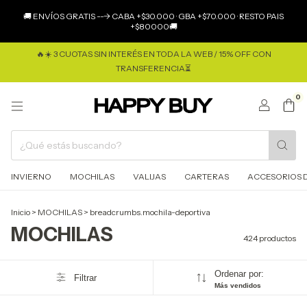
×
🚚 ENVÍOS GRATIS ---> CABA +$30.000 · GBA +$70.000 · RESTO PAIS
+$80000🚚
🔥☀️ 3 CUOTAS SIN INTERÉS EN TODA LA WEB / 15% OFF CON
TRANSFERENCIA⏳
0
INVIERNO
MOCHILAS
VALIJAS
CARTERAS
ACCESORIOS D
Inicio
>
MOCHILAS
>
breadcrumbs.mochila-deportiva
MOCHILAS
424 productos
Ordenar por:
Filtrar
Más vendidos