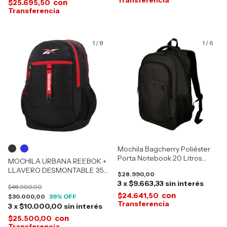
con
$25.695,50
1
/
8
1
/
6
Mochila Bagcherry Poliéster
Porta Notebook 20 Litros
MOCHILA URBANA REEBOK +
440014
LLAVERO DESMONTABLE 35L
$28.990,00
60089
3
x
$9.663,33
sin interés
$48.990,00
con
$24.641,50
$30.000,00
39
% OFF
3
x
$10.000,00
sin interés
con
$25.500,00