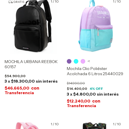
1
/
10
1
/
10
GRATIS
MOCHILA URBANA REEBOK
+1
60157
Mochila Clio Poliéster
Acolchada 6 Litros 25440029
$54.900,00
3
x
$18.300,00
sin interés
$14.990,00
con
$46.665,00
$14.400,00
4
% OFF
3
x
$4.800,00
sin interés
con
$12.240,00
1
/
10
1
/
10