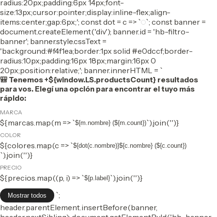
radius:20px;padding:6px 14px;font-
size:13px;cursor:pointer;display:inline-flex;align-
items:center;gap:6px;'; const dot = c => `
`; const banner =
document.createElement('div'); banner.id = 'hb-filtro-
banner'; banner.style.cssText =
'background:#f4f1ea;border:1px solid #e0dccf;border-
radius:10px;padding:16px 18px;margin:16px 0
20px;position:relative;'; banner.innerHTML = `
🎒 Tenemos +${window.LS.productsCount} resultados
para vos. Elegí una opción para encontrar el tuyo más
rápido:
MARCA
${marcas.map(m => `
`).join('')}
${m.nombre} (${m.count})
COLOR
${colores.map(c => `
${dot(c.nombre)}${c.nombre} (${c.count})
`).join('')}
PRECIO
${precios.map((p, i) => `
`).join('')}
${p.label}
`;
Mostrar todos
header.parentElement.insertBefore(banner,