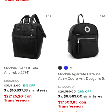
1
/
4
1
/
10
Mochila Everlast Tela
+1
Antirrobo 22741
Mochila Agarrate Catalina
Acinv Cuero Anti Desgarre 5
$36.605,00
Litros 26112
$31.912,00
13
% OFF
$27.990,00
3
x
$10.637,33
sin interés
$20.589,00
26
% OFF
con
$27.125,20
3
x
$6.863,00
sin interés
con
$17.500,65