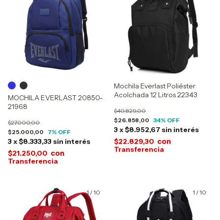
Mochila Everlast Poliéster
Acolchada 12 Litros 22343
MOCHILA EVERLAST 20850-
21968
$40.829,00
$26.858,00
34
% OFF
$27.000,00
3
x
$8.952,67
sin interés
$25.000,00
7
% OFF
con
3
x
$8.333,33
sin interés
$22.829,30
con
$21.250,00
1
/
10
1
/
10