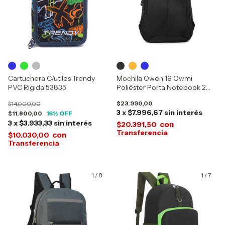
Cartuchera C/utiles Trendy
Mochila Owen 19 Owmi
PVC Rigida 53835
Poliéster Porta Notebook 2
Bolsillos 10048
$23.990,00
$14.000,00
3
x
$7.996,67
sin interés
$11.800,00
16
% OFF
3
x
$3.933,33
sin interés
con
$20.391,50
con
$10.030,00
1
/
8
1
/
7