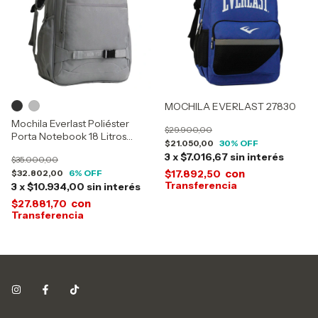
MOCHILA EVERLAST 27830
Mochila Everlast Poliéster
$29.900,00
Porta Notebook 18 Litros
$21.050,00
30
% OFF
28479
3
x
$7.016,67
sin interés
$35.000,00
con
$32.802,00
6
% OFF
$17.892,50
3
x
$10.934,00
sin interés
con
$27.881,70