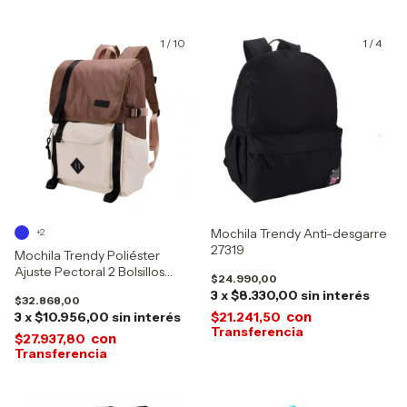
1
/
10
1
/
4
Mochila Trendy Anti-desgarre
+2
27319
Mochila Trendy Poliéster
Ajuste Pectoral 2 Bolsillos
$24.990,00
22509
3
x
$8.330,00
sin interés
$32.868,00
con
3
x
$10.956,00
sin interés
$21.241,50
con
$27.937,80