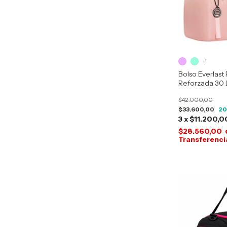
+1
Bolso Everlast 
Reforzada 30 
$42.000,00
$33.600,00
2
3
x
$11.200,0
$28.560,00