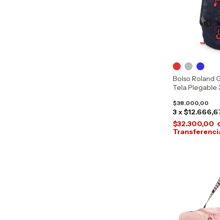
Bolso Roland 
Tela Plegable 3
$38.000,00
3
x
$12.666,6
$32.300,00