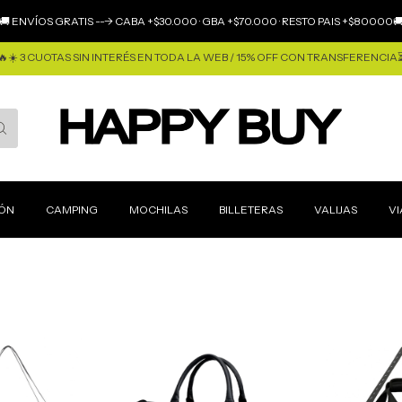
🚚 ENVÍOS GRATIS ---> CABA +$30.000 · GBA +$70.000 · RESTO PAIS +$80000
🔥☀️ 3 CUOTAS SIN INTERÉS EN TODA LA WEB / 15% OFF CON TRANSFERENCIA
IÓN
CAMPING
MOCHILAS
BILLETERAS
VALIJAS
VI