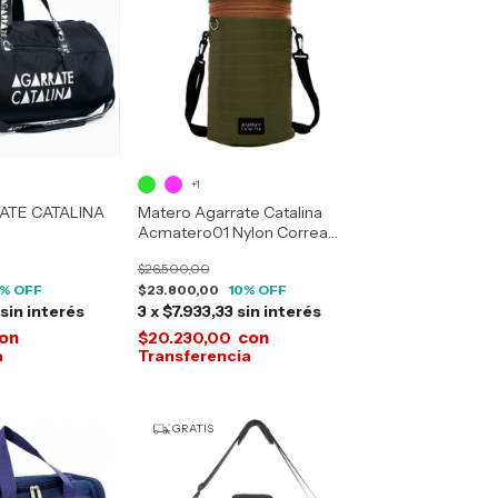
+1
ATE CATALINA
Matero Agarrate Catalina
Acmatero01 Nylon Correa
Desmontable
$26.500,00
% OFF
$23.800,00
10
% OFF
sin interés
3
x
$7.933,33
sin interés
on
con
$20.230,00
GRATIS