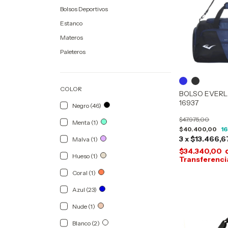
Bolsos Deportivos
Estanco
Materos
Paleteros
COLOR
BOLSO EVERL
16937
Negro (46)
$47.975,00
Menta (1)
$40.400,00
16
3
x
$13.466,6
Malva (1)
$34.340,00
Hueso (1)
Coral (1)
Azul (23)
Nude (1)
Blanco (2)