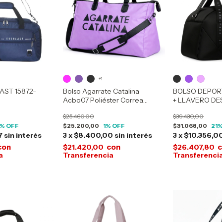
+1
AST 15872-
Bolso Agarrate Catalina
BOLSO DEPOR
Acbo07 Poliéster Correa
+ LLAVERO D
Desmontable
30532
$25.460,00
$39.430,00
% OFF
$25.200,00
1
% OFF
$31.068,00
21
%
7
sin interés
3
x
$8.400,00
sin interés
3
x
$10.356,0
con
con
$21.420,00
$26.407,80