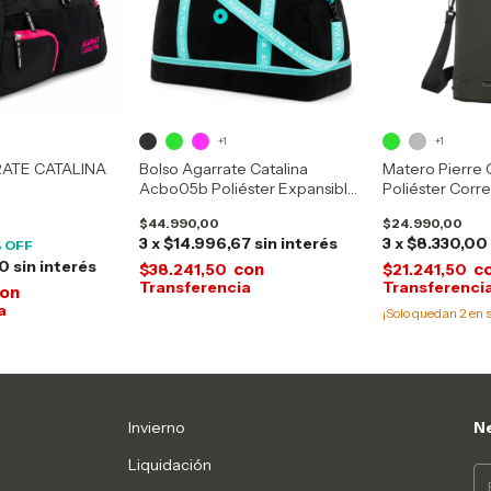
+1
+1
ATE CATALINA
Bolso Agarrate Catalina
Matero Pierre
Acbo05b Poliéster Expansible
Poliéster Cor
1 Bolsillo
$44.990,00
$24.990,00
3
x
$14.996,67
sin interés
3
x
$8.330,00
 OFF
00
sin interés
con
c
$38.241,50
$21.241,50
on
¡Solo quedan
2
en s
Invierno
Ne
Liquidación