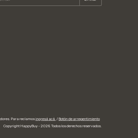
idores. Para reclamos
ingresá acá.
/
Botón de arrepentimiento
Copyright HappyBuy - 2026. Todos los derechos reservados.