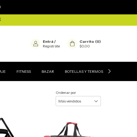
×

⏳
Entrá
/
Carrito
(
0
)
Registráte
$0,00
AJE
FITNESS
BAZAR
BOTELLAS Y TERMOS
CONTACTEN
Ordenar por