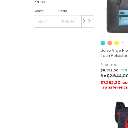
PRECIO
Desde
Hasta
+1
Bolso Viaje Pl
Tech Poliéster
$9.990,00
$8.532,00
15
%
3
x
$2.844,0
co
$7.252,20