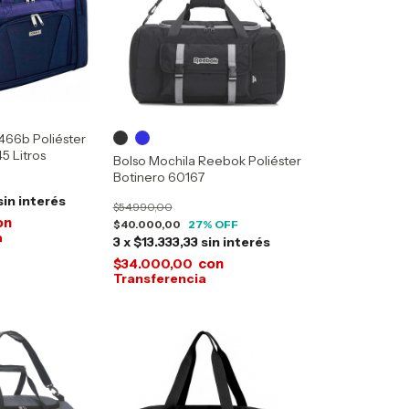
1466b Poliéster
5 Litros
Bolso Mochila Reebok Poliéster
Botinero 60167
sin interés
$54.990,00
on
$40.000,00
27
% OFF
3
x
$13.333,33
sin interés
con
$34.000,00