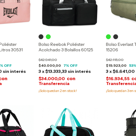
Poliéster
Bolso Reebok Poliéster
Bolso Everlast
Litros 30531
Acolchado 3 Bolsillos 60125
15206
$42.941,00
$42.115,00
0
% OFF
$40.000,00
7
% OFF
$19.923,00
53
%
0
sin interés
3
x
$13.333,33
sin interés
3
x
$6.641,00
con
con
c
$34.000,00
$16.934,55
¡Solo quedan
2
en stock!
¡Solo quedan
3
en s