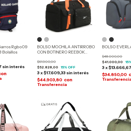
Garros Rgbo09
BOLSO MOCHILA ANTIRROBO
BOLSO EVERLA
 Bolsillos
CON BOTINERO REEBOK
$48.000,00
60164
$61.900,00
$41.000,00
15
%
7
sin interés
$52.828,00
15
% OFF
3
x
$13.666,6
3
x
$17.609,33
sin interés
con
$34.850,00
con
$44.903,80
GRATIS