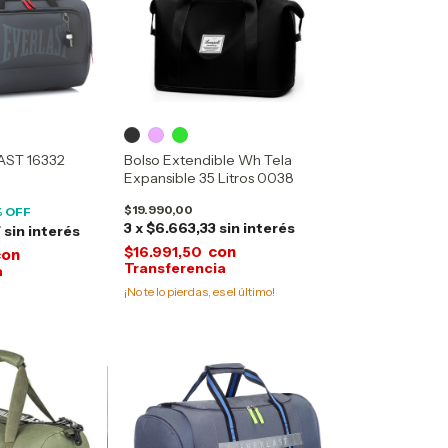
ST 16332
Bolso Extendible Wh Tela
Expansible 35 Litros 0038
$19.990,00
 OFF
3
x
$6.663,33
sin interés
7
sin interés
con
$16.991,50
con
¡No te lo pierdas, es el último!