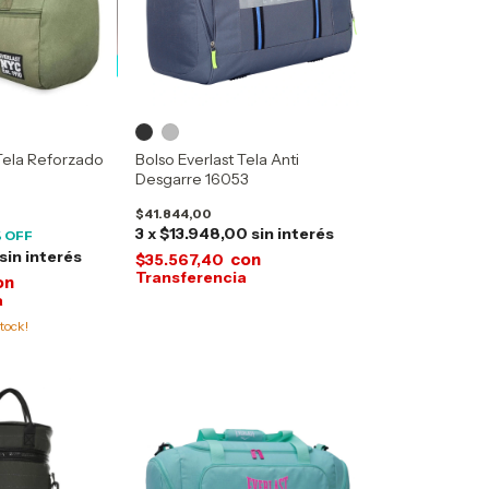
 Tela Reforzado
Bolso Everlast Tela Anti
Desgarre 16053
$41.844,00
3
x
$13.948,00
sin interés
 OFF
sin interés
con
$35.567,40
on
tock!