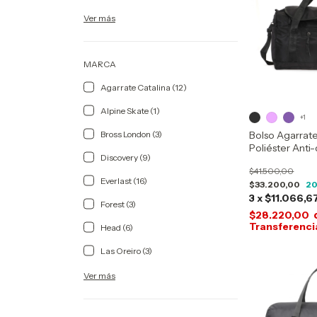
Ver más
MARCA
Agarrate Catalina (12)
Alpine Skate (1)
+1
Bolso Agarrat
Bross London (3)
Poliéster Anti
Discovery (9)
Litros
$41.500,00
Everlast (16)
$33.200,00
2
3
x
$11.066,6
Forest (3)
$28.220,00
Head (6)
Las Oreiro (3)
Ver más