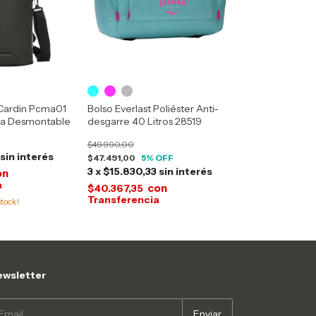
 Cardin Pcma01
Bolso Everlast Poliéster Anti-
rea Desmontable
desgarre 40 Litros 28519
$49.990,00
sin interés
$47.491,00
5
% OFF
3
x
$15.830,33
sin interés
on
con
$40.367,35
tock!
wsletter