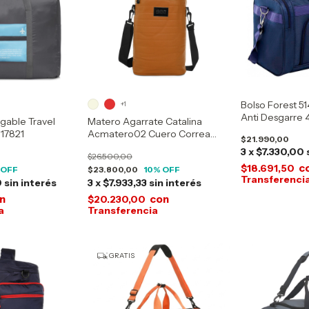
Bolso Forest 5
+1
Anti Desgarre 4
egable Travel
Matero Agarrate Catalina
 17821
Acmatero02 Cuero Correa
$21.990,00
Desmontable
3
x
$7.330,00
$26.500,00
c
$18.691,50
 OFF
$23.800,00
10
% OFF
0
sin interés
3
x
$7.933,33
sin interés
n
con
$20.230,00
GRATIS