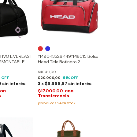
TIVO EVERLAST
11480-13526-14911-16015 Bolso
ESMONTABLE
Head Tela Botinero 2
Compartimientos
$40.411,00
 OFF
$20.000,00
51
% OFF
0
sin interés
3
x
$6.666,67
sin interés
con
con
$17.000,00
¡Solo quedan
4
en stock!