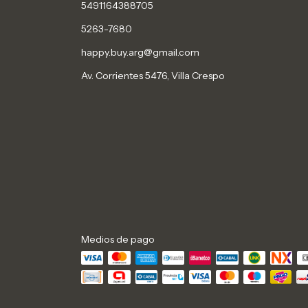
5491164388705
5263-7680
happy.buy.arg@gmail.com
Av. Corrientes 5476, Villa Crespo
Medios de pago