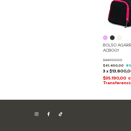
BOLSO AGARR
ACBO01
$44.900,00
$41.400,00
8
%
3
x
$13.800,
c
$35.190,00