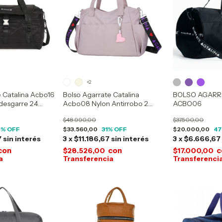
+2
e Catalina Acbo16
Bolso Agarrate Catalina
BOLSO AGARR
-desgarre 24
Acbo08 Nylon Antirrobo 2
ACBO06
Compartimientos
$48.990,00
$37.500,00
0
% OFF
$33.560,00
31
% OFF
$20.000,00
47
7
sin interés
3
x
$11.186,67
sin interés
3
x
$6.666,67
con
con
c
$28.526,00
$17.000,00