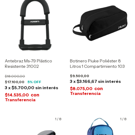
Antebraz Ms-79 Plástico
Botinero Piuke Poliéster 8
Resistente 31002
Litros 1 Compartimiento 103
$9.500,00
$18.000,00
3
x
$3.166,67
sin interés
$17.100,00
5
% OFF
3
x
$5.700,00
sin interés
con
$8.075,00
con
$14.535,00
1
/
8
1
/
8