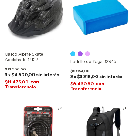
Casco Alpine Skate
Acolchado 14122
Ladrillo de Yoga 32945
$13.500,00
$9.954,00
3
x
$4.500,00
sin interés
3
x
$3.318,00
sin interés
con
$11.475,00
con
$8.460,90
1
/
3
1
/
8