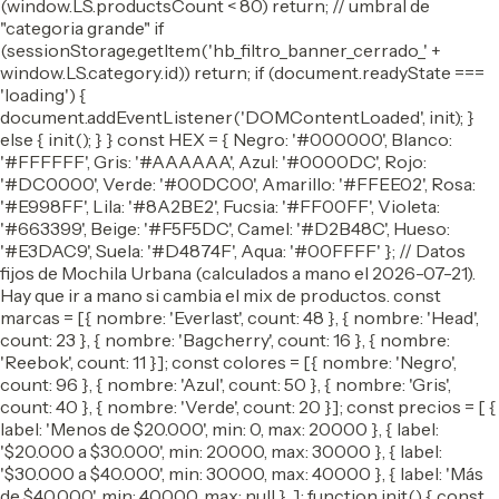
(window.LS.productsCount < 80) return; // umbral de
"categoria grande" if
(sessionStorage.getItem('hb_filtro_banner_cerrado_' +
window.LS.category.id)) return; if (document.readyState ===
'loading') {
document.addEventListener('DOMContentLoaded', init); }
else { init(); } } const HEX = { Negro: '#000000', Blanco:
'#FFFFFF', Gris: '#AAAAAA', Azul: '#0000DC', Rojo:
'#DC0000', Verde: '#00DC00', Amarillo: '#FFEE02', Rosa:
'#E998FF', Lila: '#8A2BE2', Fucsia: '#FF00FF', Violeta:
'#663399', Beige: '#F5F5DC', Camel: '#D2B48C', Hueso:
'#E3DAC9', Suela: '#D4874F', Aqua: '#00FFFF' }; // Datos
fijos de Mochila Urbana (calculados a mano el 2026-07-21).
Hay que ir a mano si cambia el mix de productos. const
marcas = [{ nombre: 'Everlast', count: 48 }, { nombre: 'Head',
count: 23 }, { nombre: 'Bagcherry', count: 16 }, { nombre:
'Reebok', count: 11 }]; const colores = [{ nombre: 'Negro',
count: 96 }, { nombre: 'Azul', count: 50 }, { nombre: 'Gris',
count: 40 }, { nombre: 'Verde', count: 20 }]; const precios = [ {
label: 'Menos de $20.000', min: 0, max: 20000 }, { label:
'$20.000 a $30.000', min: 20000, max: 30000 }, { label:
'$30.000 a $40.000', min: 30000, max: 40000 }, { label: 'Más
de $40.000', min: 40000, max: null }, ]; function init() { const