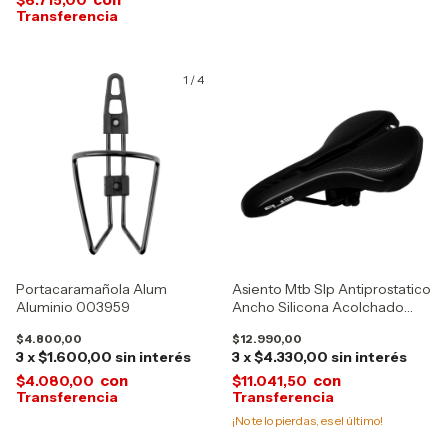
$6.715,00
1
/
4
Portacaramañola Alum
Asiento Mtb Slp Antiprostatico
Aluminio 003959
Ancho Silicona Acolchado
17154
$4.800,00
$12.990,00
3
x
$1.600,00
sin interés
3
x
$4.330,00
sin interés
con
con
$4.080,00
$11.041,50
¡No te lo pierdas, es el último!