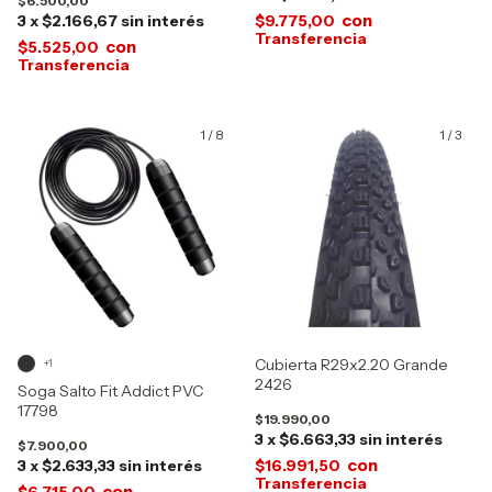
$6.500,00
con
3
x
$2.166,67
sin interés
$9.775,00
con
$5.525,00
1
/
8
1
/
3
Cubierta R29x2.20 Grande
+1
2426
Soga Salto Fit Addict PVC
17798
$19.990,00
3
x
$6.663,33
sin interés
$7.900,00
con
3
x
$2.633,33
sin interés
$16.991,50
con