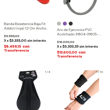
Banda Resistencia Baja Fit
Addict (roja) 1.2 Cm Ancho
Aro de Ejercicios PVC
17782
Acolchado 31804-31805-
$9.999,00
31806
3
x
$3.333,00
sin interés
$16.000,00
con
$8.499,15
3
x
$5.333,33
sin interés
con
$13.600,00
1
/
4
1
/
10