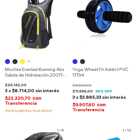
+1
Mochila Everlast Running Abs
Yoga Wheel Fit Addict PVC
Salida de Hidratación 20077-
17794
21732
$26.142,00
$16.606,00
3
x
$8.714,00
sin interés
$11.656,00
30
% OFF
3
x
$3.885,33
sin interés
con
$22.220,70
con
$9.907,60
¡No te lo pierdas, es el último!
1
/
8
1
/
10