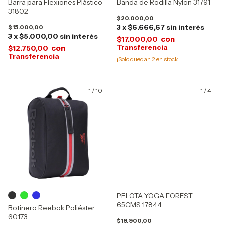
Barra para Flexiones Plástico
Banda de Rodilla Nylon 31791
31802
$20.000,00
3
x
$6.666,67
sin interés
$15.000,00
3
x
$5.000,00
sin interés
con
$17.000,00
con
$12.750,00
¡Solo quedan
2
en stock!
1
/
10
1
/
4
PELOTA YOGA FOREST
65CMS 17844
Botinero Reebok Poliéster
60173
$19.900,00