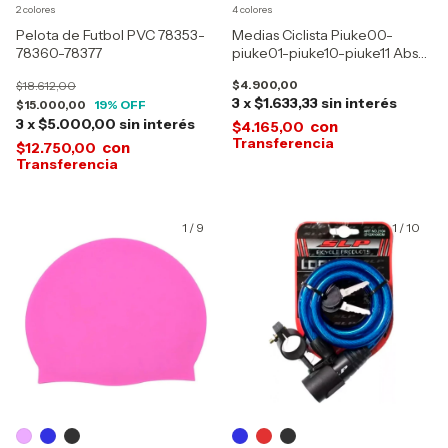
2 colores
4 colores
Pelota de Futbol PVC 78353-
Medias Ciclista Piuke00-
78360-78377
piuke01-piuke10-piuke11 Abs
Acolchado
$4.900,00
$18.612,00
3
x
$1.633,33
sin interés
$15.000,00
19
% OFF
3
x
$5.000,00
sin interés
con
$4.165,00
con
$12.750,00
1
/
9
1
/
10