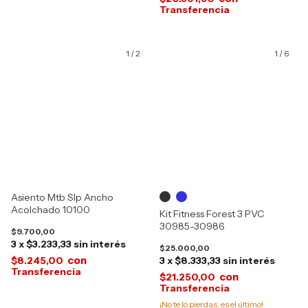
1
/
2
1
/
6
Asiento Mtb Slp Ancho
Acolchado 10100
Kit Fitness Forest 3 PVC
30985-30986
$9.700,00
3
x
$3.233,33
sin interés
$25.000,00
con
$8.245,00
3
x
$8.333,33
sin interés
con
$21.250,00
¡No te lo pierdas, es el último!