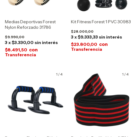
Medias Deportivas Forest
Kit Fitness Forest 1 PVC 30983
Nylon Reforzado 31786
$28.000,00
3
x
$9.333,33
sin interés
$9.990,00
3
x
$3.330,00
sin interés
con
$23.800,00
con
$8.491,50
1
/
4
1
/
4