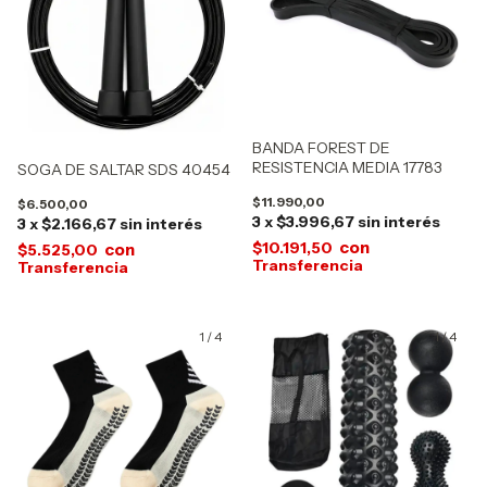
BANDA FOREST DE
RESISTENCIA MEDIA 17783
SOGA DE SALTAR SDS 40454
$11.990,00
$6.500,00
3
x
$3.996,67
sin interés
3
x
$2.166,67
sin interés
con
$10.191,50
con
$5.525,00
1
/
4
1
/
4