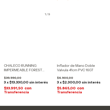
1
/
9
CHALECO RUNNING
Inflador de Mano Doble
IMPERMEABLE FOREST
Valvula 41cm PVC 1607
PORTA CELULAR Y BOLSA DE
$39.990,00
$6.900,00
HIDRATACION 31004
3
x
$13.330,00
sin interés
3
x
$2.300,00
sin interés
con
con
$33.991,50
$5.865,00