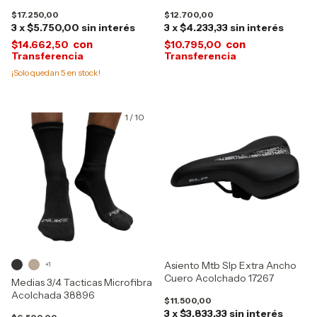
13538-16360
$17.250,00
$12.700,00
3
x
$5.750,00
sin interés
3
x
$4.233,33
sin interés
con
con
$14.662,50
$10.795,00
¡Solo quedan
5
en stock!
1
/
10
Asiento Mtb Slp Extra Ancho
+1
Cuero Acolchado 17267
Medias 3/4 Tacticas Microfibra
Acolchada 38896
$11.500,00
3
x
$3.833,33
sin interés