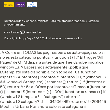
Defensa de las y los consumidores. Para reclamos
ingresá acá.
/
Botón de
arrepentimiento
Copyright HappyBuy - 2026. Todos los derechos reservados.
. // Corre en TODAS las paginas pero se auto-apaga solo si
no es esta categoria puntual. (function () { // El trigger "All
Pages" de GTM dispara antes de que Tiendanube inicialice
window.LS. // Esperamos activamente (poll) a que
LS.template este disponible, con tope de ~8s. function
esperarLS(intentos) { intentos = intentos || 0; if (window.LS
&& window.LS.template) { arrancar(); return; } if (intentos >
80) return; // ~8s a 100ms por intento setTimeout(function
() { esperarLS(intentos + 1); }, 100); } function arrancar() { if
(window.LS.template !== 'category') return; if
(window.LS.category?.id !== 34206448) return; // 34206448 =
Mochila Urbana. Por ahora solo esta categoria. if