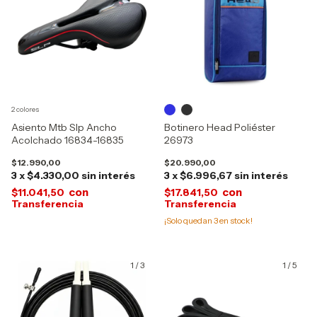
2 colores
Asiento Mtb Slp Ancho
Botinero Head Poliéster
Acolchado 16834-16835
26973
$12.990,00
$20.990,00
3
x
$4.330,00
sin interés
3
x
$6.996,67
sin interés
con
con
$11.041,50
$17.841,50
¡Solo quedan
3
en stock!
1
/
3
1
/
5