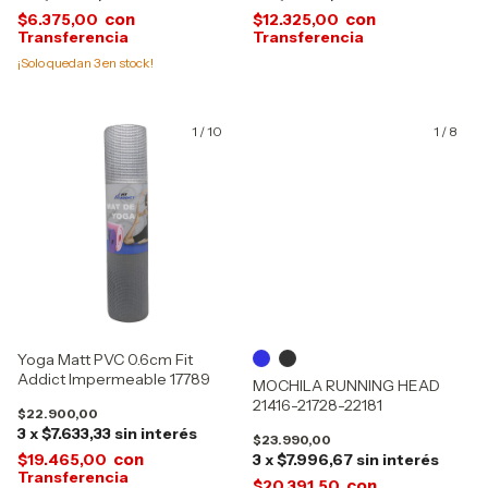
con
con
$6.375,00
$12.325,00
¡Solo quedan
3
en stock!
1
/
10
1
/
8
Yoga Matt PVC 0.6cm Fit
Addict Impermeable 17789
MOCHILA RUNNING HEAD
21416-21728-22181
$22.900,00
3
x
$7.633,33
sin interés
$23.990,00
con
$19.465,00
3
x
$7.996,67
sin interés
con
$20.391,50