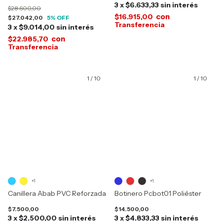
3
x
$6.633,33
sin interés
$28.600,00
con
$16.915,00
$27.042,00
5
% OFF
3
x
$9.014,00
sin interés
con
$22.985,70
1
/
10
1
/
10
+1
+1
Canillera Abab PVC Reforzada
Botinero Pcbot01 Poliéster
$7.500,00
$14.500,00
3
x
$2.500,00
sin interés
3
x
$4.833,33
sin interés