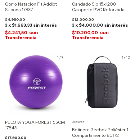
Gorro Natacion Fit Addict
Candado Slp 15x1200
Silicona 17837
C/soporte PVC Reforzada
16966-16967-16528
$4.990,00
$12.000,00
3
x
$1.663,33
sin interés
3
x
$4.000,00
sin interés
con
con
$4.241,50
$10.200,00
1
/
7
1
/
10
PELOTA YOGA FOREST 55CM
3 colores
17843
Botinero Reebok Poliéster 1
Compartimiento 60172
$17.900,00