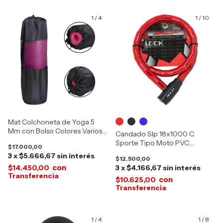
1
/
4
1
/
10
Mat Colchoneta de Yoga 5
Mm con Bolso Colores Varios
Candado Slp 18x1000 C
Cr11670 Cr14706 (surtido) PVC
Sporte Tipo Moto PVC
$17.000,00
Reforzada 16801-10953-
3
x
$5.666,67
sin interés
$12.500,00
16930
con
$14.450,00
3
x
$4.166,67
sin interés
con
$10.625,00
1
/
4
1
/
8