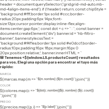
header = document.querySelector('.grid.grid-md-auto.mb-
md-4.align-items-end'); if (!header) return; const chipStyle =
'background:#fff;border:1px solid #ccc;border-
radius:20px;padding:6px 14px;font-
size:13px;cursor:pointer;display:inline-flex;align-
items:center;gap:6px;'; const dot = c => `
`; const banner =
document.createElement('div'); banner.id = 'hb-filtro-
banner'; banner.style.cssText =
'background:#f4f1ea;border:1px solid #e0dccf;border-
radius:10px;padding:16px 18px;margin:16px 0
20px;position:relative;'; banner.innerHTML = `
🎒 Tenemos +${window.LS.productsCount} resultados
para vos. Elegí una opción para encontrar el tuyo más
rápido:
MARCA
${marcas.map(m => `
`).join('')}
${m.nombre} (${m.count})
COLOR
${colores.map(c => `
${dot(c.nombre)}${c.nombre} (${c.count})
`).join('')}
PRECIO
${precios.map((p, i) => `
`).join('')}
${p.label}