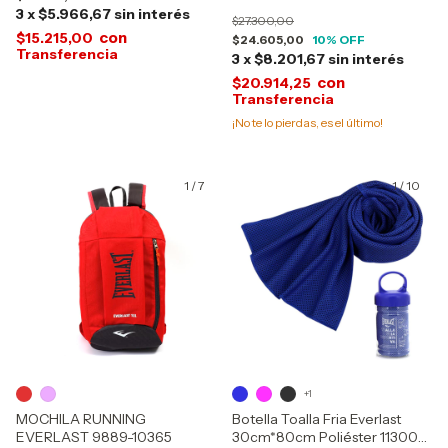
3
x
$5.966,67
sin interés
$27.300,00
con
$15.215,00
$24.605,00
10
% OFF
3
x
$8.201,67
sin interés
con
$20.914,25
¡No te lo pierdas, es el último!
1
/
7
1
/
10
+1
MOCHILA RUNNING
Botella Toalla Fria Everlast
EVERLAST 9889-10365
30cm*80cm Poliéster 11300-