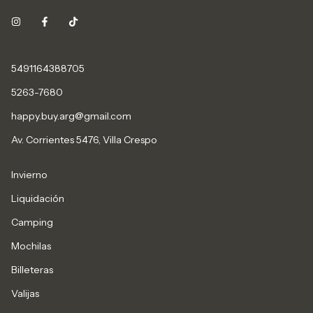
5491164388705
5263-7680
happy.buy.arg@gmail.com
Av. Corrientes 5476, Villa Crespo
Invierno
Liquidación
Camping
Mochilas
Billeteras
Valijas