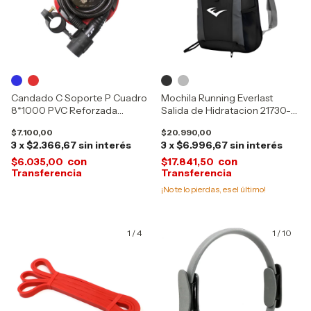
Candado C Soporte P Cuadro
Mochila Running Everlast
8*1000 PVC Reforzada
Salida de Hidratacion 21730-
10947-16795-16796
22182
$7.100,00
$20.990,00
3
x
$2.366,67
sin interés
3
x
$6.996,67
sin interés
con
con
$6.035,00
$17.841,50
¡No te lo pierdas, es el último!
1
/
4
1
/
10