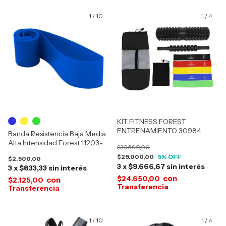
1
/
10
1
/
4
KIT FITNESS FOREST
ENTRENAMIENTO 30984
Banda Resistencia Baja Media
Alta Intensidad Forest 11203-
$30.590,00
11204-11205-11950-11951-
$29.000,00
5
% OFF
$2.500,00
11952
3
x
$9.666,67
sin interés
3
x
$833,33
sin interés
con
$24.650,00
con
$2.125,00
1
/
10
1
/
4