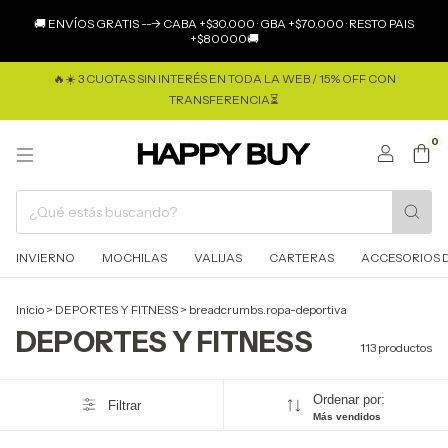
×
🚚 ENVÍOS GRATIS ---> CABA +$30.000 · GBA +$70.000 · RESTO PAIS
+$80000🚚
🔥☀️ 3 CUOTAS SIN INTERÉS EN TODA LA WEB / 15% OFF CON
TRANSFERENCIA⏳
0
INVIERNO
MOCHILAS
VALIJAS
CARTERAS
ACCESORIOS D
Inicio
>
DEPORTES Y FITNESS
>
breadcrumbs.ropa-deportiva
DEPORTES Y FITNESS
113 productos
Ordenar por:
Filtrar
Más vendidos