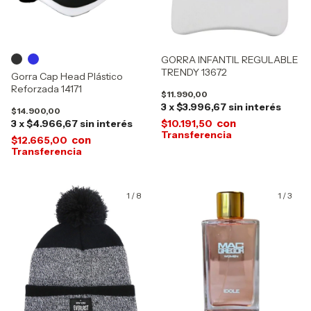
GORRA INFANTIL REGULABLE
TRENDY 13672
Gorra Cap Head Plástico
Reforzada 14171
$11.990,00
3
x
$3.996,67
sin interés
$14.900,00
con
3
x
$4.966,67
sin interés
$10.191,50
con
$12.665,00
1
/
8
1
/
3