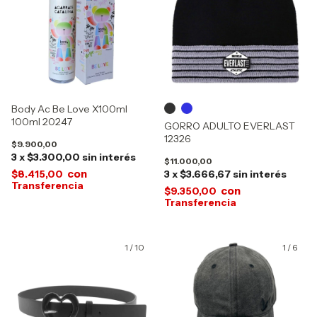
Body Ac Be Love X100ml
100ml 20247
GORRO ADULTO EVERLAST
12326
$9.900,00
3
x
$3.300,00
sin interés
$11.000,00
con
$8.415,00
3
x
$3.666,67
sin interés
con
$9.350,00
1
/
10
1
/
6