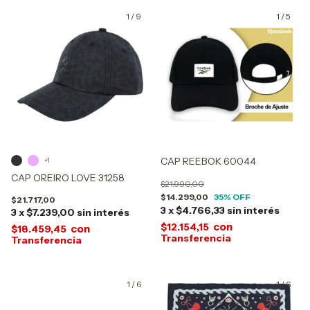
1
/
9
1
/
5
CAP REEBOK 60044
+1
CAP OREIRO LOVE 31258
$21.990,00
$14.299,00
35
% OFF
$21.717,00
3
x
$4.766,33
sin interés
3
x
$7.239,00
sin interés
con
$12.154,15
con
$18.459,45
1
/
6
1
/
6