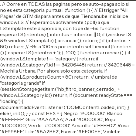
. // Corre en TODAS las paginas pero se auto-apaga solo si
no es esta categoria puntual. (function () { // El trigger "All
Pages" de GTM dispara antes de que Tiendanube inicialice
window.LS. // Esperamos activamente (poll) a que
LS.template este disponible, con tope de ~8s. function
esperarLS(intentos) { intentos = intentos || 0; if (window.LS
&& window.LS.template) { arrancar(); return; } if (intentos >
80) return; // ~8s a 100ms por intento setTimeout(function
() { esperarLS(intentos + 1); }, 100); } function arrancar() { if
(window.LS.template !== 'category') return; if
(window.LS.category?.id !== 34206448) return; // 34206448 =
Mochila Urbana. Por ahora solo esta categoria. if
(window.LS.productsCount < 80) return; // umbral de
"categoria grande" if
(sessionStorage.getItem('hb_filtro_banner_cerrado_' +
window.LS.category.id)) return; if (document.readyState ===
'loading') {
document.addEventListener('DOMContentLoaded', init); }
else { init(); } } const HEX = { Negro: '#000000', Blanco:
'#FFFFFF', Gris: '#AAAAAA', Azul: '#0000DC', Rojo:
'#DC0000', Verde: '#00DC00', Amarillo: '#FFEE02', Rosa:
'#E998FF', Lila: '#8A2BE2', Fucsia: '#FF00FF', Violeta: