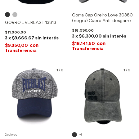
Gorra Cap Oreiro Love 30380
(negro) Cuero Anti-desgarre
GORRO EVERLAST 13813
$18.990,00
$11.000,00
3
x
$6.330,00
sin interés
3
x
$3.666,67
sin interés
con
$16.141,50
con
$9.350,00
1
/
8
1
/
9
2 colores
+1