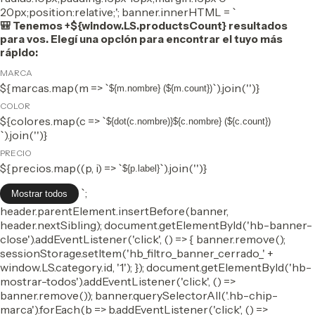
20px;position:relative;'; banner.innerHTML = `
🎒 Tenemos +${window.LS.productsCount} resultados
para vos. Elegí una opción para encontrar el tuyo más
rápido:
MARCA
${marcas.map(m => `
`).join('')}
${m.nombre} (${m.count})
COLOR
${colores.map(c => `
${dot(c.nombre)}${c.nombre} (${c.count})
`).join('')}
PRECIO
${precios.map((p, i) => `
`).join('')}
${p.label}
`;
Mostrar todos
header.parentElement.insertBefore(banner,
header.nextSibling); document.getElementById('hb-banner-
close').addEventListener('click', () => { banner.remove();
sessionStorage.setItem('hb_filtro_banner_cerrado_' +
window.LS.category.id, '1'); }); document.getElementById('hb-
mostrar-todos').addEventListener('click', () =>
banner.remove()); banner.querySelectorAll('.hb-chip-
marca').forEach(b => b.addEventListener('click', () =>