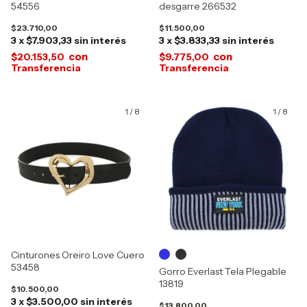
54556
desgarre 266532
$23.710,00
$11.500,00
3
x
$7.903,33
sin interés
3
x
$3.833,33
sin interés
con
con
$20.153,50
$9.775,00
1
/
8
1
/
8
Cinturones Oreiro Love Cuero
53458
Gorro Everlast Tela Plegable
13819
$10.500,00
3
x
$3.500,00
sin interés
$13.800,00