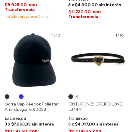
con
$8.925,00
3
x
$4.600,00
sin interés
con
$11.730,00
¡No te lo pierdas, es el último!
1
/
10
1
/
10
+2
Gorra Cap Reebok Poliéster
CINTURONES OREIRO LOVE
Anti-desgarre 60028
53444
$22.990,00
$12.951,00
3
x
$7.663,33
sin interés
3
x
$4.317,00
sin interés
con
con
$19.541,50
$11.008,35