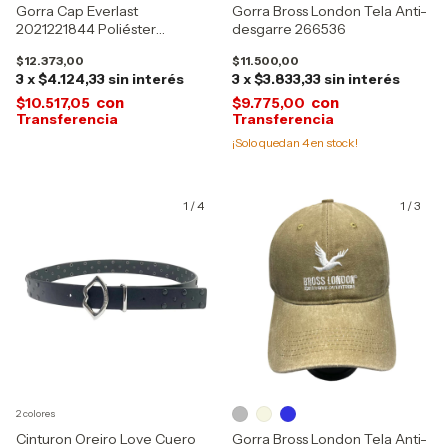
Gorra Cap Everlast
Gorra Bross London Tela Anti-
2021221844 Poliéster
desgarre 266536
Reforzada 14183
$12.373,00
$11.500,00
3
x
$4.124,33
sin interés
3
x
$3.833,33
sin interés
con
con
$10.517,05
$9.775,00
¡Solo quedan
4
en stock!
1
/
4
1
/
3
2 colores
Cinturon Oreiro Love Cuero
Gorra Bross London Tela Anti-