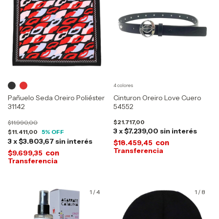
4 colores
Pañuelo Seda Oreiro Poliéster
Cinturon Oreiro Love Cuero
31142
54552
$21.717,00
$11.990,00
3
x
$7.239,00
sin interés
$11.411,00
5
% OFF
3
x
$3.803,67
sin interés
con
$18.459,45
con
$9.699,35
1
/
4
1
/
8