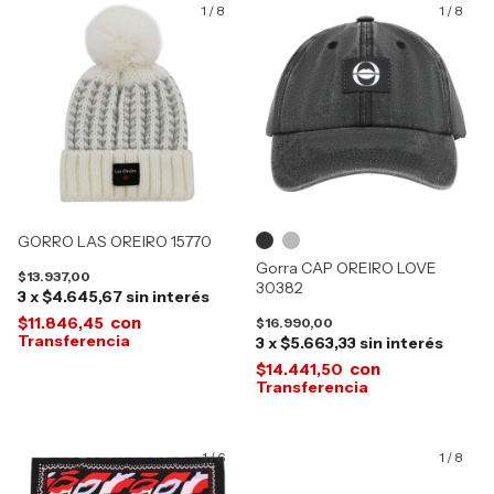
1
/
8
1
/
8
GORRO LAS OREIRO 15770
Gorra CAP OREIRO LOVE
$13.937,00
30382
3
x
$4.645,67
sin interés
con
$11.846,45
$16.990,00
3
x
$5.663,33
sin interés
con
$14.441,50
1
/
6
1
/
8