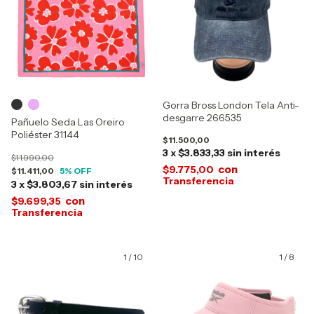
Gorra Bross London Tela Anti-
desgarre 266535
Pañuelo Seda Las Oreiro
Poliéster 31144
$11.500,00
3
x
$3.833,33
sin interés
$11.990,00
con
$9.775,00
$11.411,00
5
% OFF
3
x
$3.803,67
sin interés
con
$9.699,35
1
/
10
1
/
8