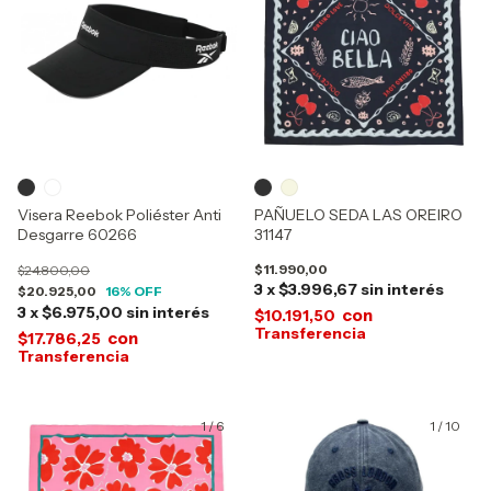
Visera Reebok Poliéster Anti
PAÑUELO SEDA LAS OREIRO
Desgarre 60266
31147
$11.990,00
$24.800,00
3
x
$3.996,67
sin interés
$20.925,00
16
% OFF
3
x
$6.975,00
sin interés
con
$10.191,50
con
$17.786,25
1
/
6
1
/
10