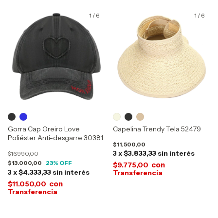
1
/
6
1
/
6
Gorra Cap Oreiro Love
Capelina Trendy Tela 52479
Poliéster Anti-desgarre 30381
$11.500,00
3
x
$3.833,33
sin interés
$16.990,00
$13.000,00
23
% OFF
con
$9.775,00
3
x
$4.333,33
sin interés
con
$11.050,00