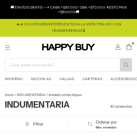
×
🚚 ENVÍOS GRATIS ---> CABA +$30.000 · GBA +$70.000 · RESTO PAIS
+$80000🚚
🔥☀️ 3 CUOTAS SIN INTERÉS EN TODA LA WEB / 15% OFF CON
TRANSFERENCIA⏳
0
INVIERNO
MOCHILAS
VALIJAS
CARTERAS
ACCESORIOS D
Inicio
>
INDUMENTARIA
>
breadcrumbs.bijoux
INDUMENTARIA
40 productos
Ordenar por:
Filtrar
Más vendidos