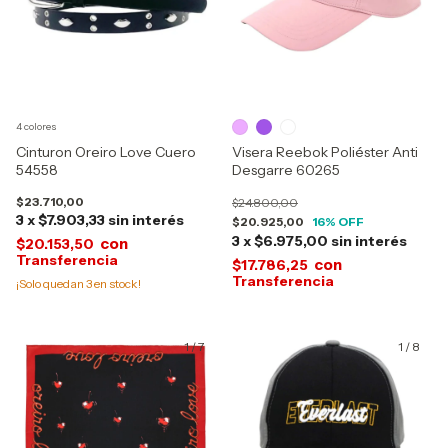
4 colores
Cinturon Oreiro Love Cuero
Visera Reebok Poliéster Anti
54558
Desgarre 60265
$23.710,00
$24.800,00
3
x
$7.903,33
sin interés
$20.925,00
16
% OFF
3
x
$6.975,00
sin interés
con
$20.153,50
con
$17.786,25
¡Solo quedan
3
en stock!
1
/
7
1
/
8