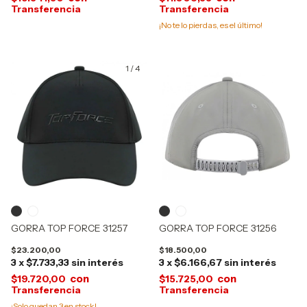
¡No te lo pierdas, es el último!
1
/
4
GORRA TOP FORCE 31257
GORRA TOP FORCE 31256
$23.200,00
$18.500,00
3
x
$7.733,33
sin interés
3
x
$6.166,67
sin interés
con
con
$19.720,00
$15.725,00
¡Solo quedan
3
en stock!