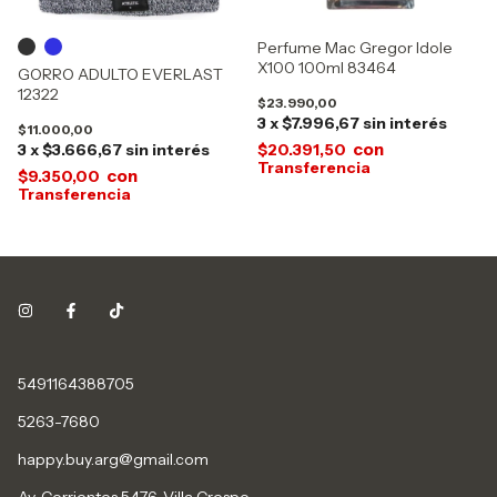
Perfume Mac Gregor Idole
X100 100ml 83464
GORRO ADULTO EVERLAST
12322
$23.990,00
3
x
$7.996,67
sin interés
$11.000,00
con
3
x
$3.666,67
sin interés
$20.391,50
con
$9.350,00
5491164388705
5263-7680
happy.buy.arg@gmail.com