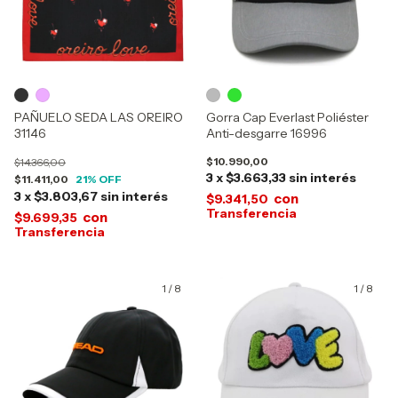
PAÑUELO SEDA LAS OREIRO
Gorra Cap Everlast Poliéster
31146
Anti-desgarre 16996
$10.990,00
$14.366,00
3
x
$3.663,33
sin interés
$11.411,00
21
% OFF
3
x
$3.803,67
sin interés
con
$9.341,50
con
$9.699,35
1
/
8
1
/
8