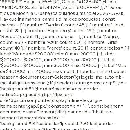
'#663399', Beige: '#F5F5DC', Camel: '#D2B48C', Hueso:
'#E3DAC9', Suela: '#D4874F', Aqua: '#00FFFF' }; // Datos
fijos de Mochila Urbana (calculados a mano el 2026-07-21).
Hay que ir a mano si cambia el mix de productos. const
marcas = [{ nombre: 'Everlast', count: 48 }, { nombre: 'Head',
count: 23 }, { nombre: 'Bagcherry', count: 16 }, { nombre:
'Reebok', count: 11 }]; const colores = [{ nombre: 'Negro',
count: 96 }, { nombre: 'Azul', count: 50 }, { nombre: 'Gris',
count: 40 }, { nombre: 'Verde', count: 20 }]; const precios = [ {
label: 'Menos de $20.000', min: 0, max: 20000 }, { label:
'$20.000 a $30.000', min: 20000, max: 30000 }, { label:
'$30.000 a $40.000', min: 30000, max: 40000 }, { label: 'Más
de $40.000', min: 40000, max: null }, ]; function init() { const
header = document.querySelector('.grid.grid-md-auto.mb-
md-4.align-items-end'); if (!header) return; const chipStyle =
'background:#fff;border:1px solid #ccc;border-
radius:20px;padding:6px 14px;font-
size:13px;cursor:pointer;display:inline-flex;align-
items:center;gap:6px;'; const dot = c => `
`; const banner =
document.createElement('div'); banner.id = 'hb-filtro-
banner'; banner.style.cssText =
'background:#f4f1ea;border:1px solid #e0dccf;border-
radius:10px;padding:16px 18px;margin:16px 0