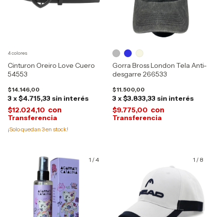
4 colores
Cinturon Oreiro Love Cuero
Gorra Bross London Tela Anti-
54553
desgarre 266533
$14.146,00
$11.500,00
3
x
$4.715,33
sin interés
3
x
$3.833,33
sin interés
con
con
$12.024,10
$9.775,00
¡Solo quedan
3
en stock!
1
/
4
1
/
8