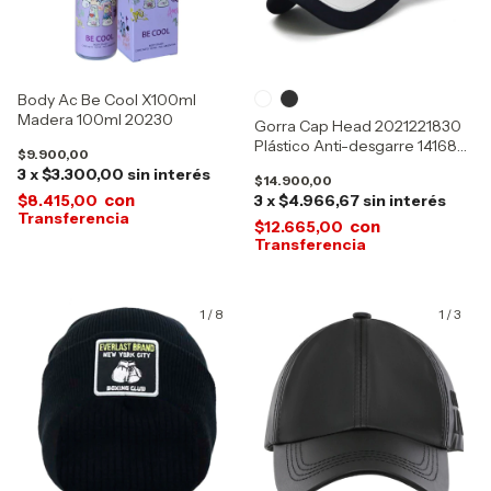
Body Ac Be Cool X100ml
Madera 100ml 20230
Gorra Cap Head 2021221830
Plástico Anti-desgarre 14168-
$9.900,00
17006
3
x
$3.300,00
sin interés
$14.900,00
con
$8.415,00
3
x
$4.966,67
sin interés
con
$12.665,00
1
/
8
1
/
3