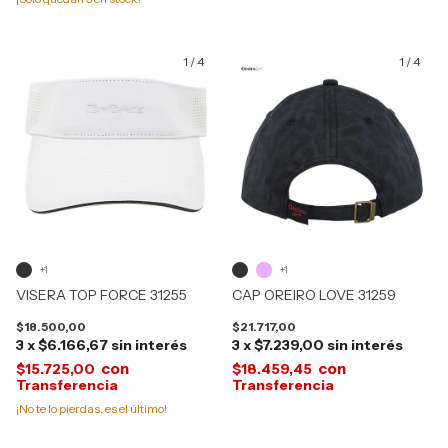
1
/
4
1
/
4
+1
+1
VISERA TOP FORCE 31255
CAP OREIRO LOVE 31259
$18.500,00
$21.717,00
3
x
$6.166,67
sin interés
3
x
$7.239,00
sin interés
con
con
$15.725,00
$18.459,45
¡No te lo pierdas, es el último!